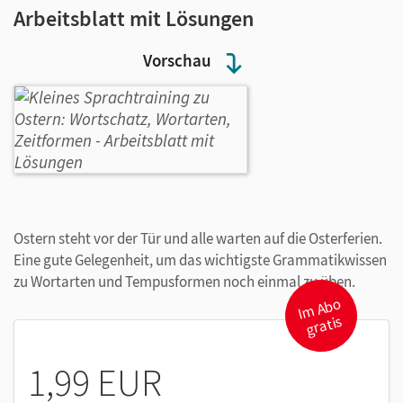
Arbeitsblatt mit Lösungen
Vorschau
Ostern steht vor der Tür und alle warten auf die Osterferien.
Eine gute Gelegenheit, um das wichtigste Grammatikwissen
zu Wortarten und Tempusformen noch einmal zu üben.
I
m
A
b
o
gr
atis
1,99 EUR