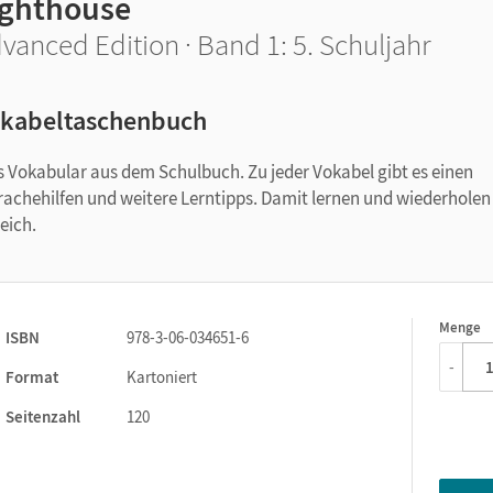
ighthouse
vanced Edition · Band 1: 5. Schuljahr
kabeltaschenbuch
 Vokabular aus dem Schulbuch. Zu jeder Vokabel gibt es einen
prachehilfen und weitere Lerntipps. Damit lernen und wiederholen
eich.
Menge
1
ISBN
978-3-06-034651-6
-
Format
Kartoniert
Seitenzahl
120