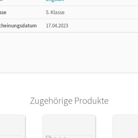
sse
5. Klasse
cheinungsdatum
17.04.2023
ße
Länge: 17 cm, Breite: 11,6 cm, Höhe: 0,6 cm
lag
Cornelsen Verlag
Zugehörige Produkte