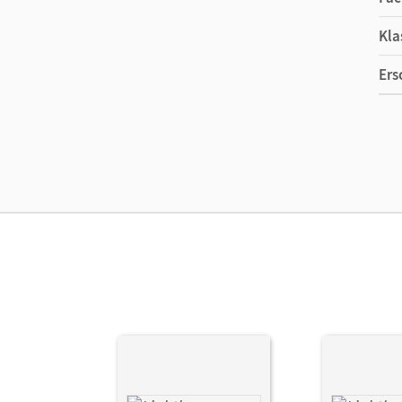
Kla
Ers
Ma
Ver