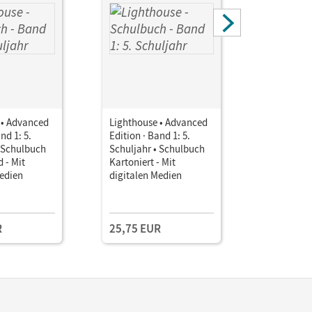
 • Advanced
Lighthouse • Advanced
Lighthous
nd 1: 5.
Edition · Band 1: 5.
Edition · 
• Schulbuch
Schuljahr • Schulbuch
Schuljahr
 - Mit
Kartoniert - Mit
als E-Boo
Medien
digitalen Medien
Testzuga
R
25,75 EUR