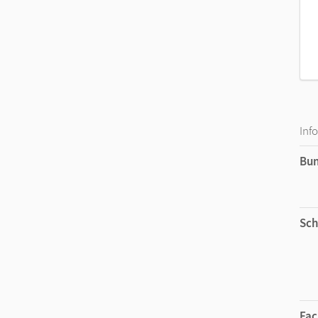
Inf
Bu
Sch
Fac