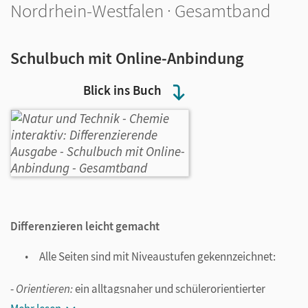
Nordrhein-Westfalen · Gesamtband
Schulbuch mit Online-Anbindung
Blick ins Buch
Differenzieren leicht gemacht
Alle Seiten sind mit Niveaustufen gekennzeichnet:
-
Orientieren:
ein alltagsnaher und schülerorientierter
Überblick über das Kapitelthema