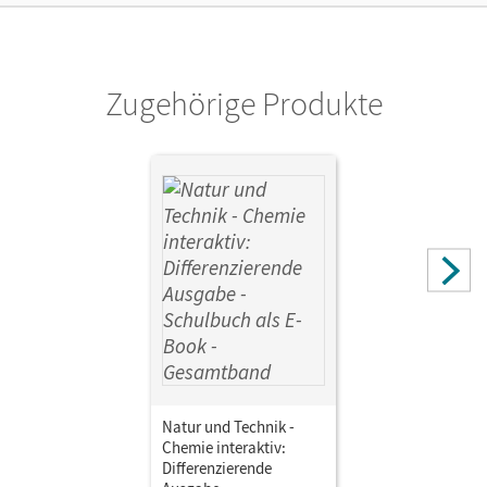
Herausgeber/-in
Eilks, Ingo; Bolte, Claus
Zugehörige Produkte
Autor/-in
Bertels, Nina; Eilks, Ingo; Leerhoff, Gabriele; Bolte, Claus;
Osswald, Andrea; Burmeister, Mareike; Kuck, Carsten;
Kienast, Stephan; Alxneit, Halldis; Marks, Ralf; Most,
Bettina; Witteck, Torsten; Saborowski, Jörg
Natur und Technik -
Chemie interaktiv:
Differenzierende