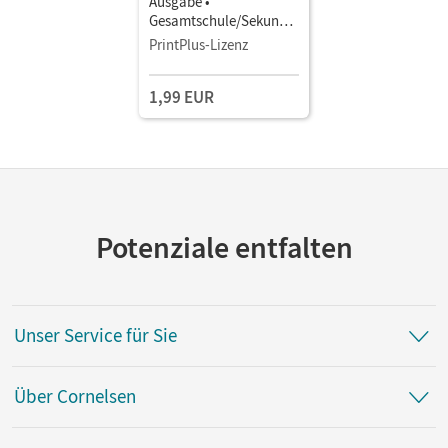
Ausgabe •
Gesamtschule/Sekunda
rschule Nordrhein-
PrintPlus-Lizenz
Westfalen · Gesamtband
• Schulbuch als E-Book
1,99 EUR
Potenziale entfalten
Unser Service für Sie
Über Cornelsen