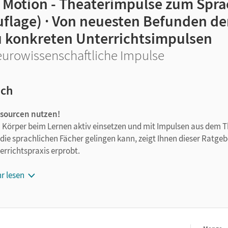
n Motion - Theaterimpulse zum Spra
uflage) · Von neuesten Befunden d
u konkreten Unterrichtsimpulsen
urowissenschaftliche Impulse
ch
sourcen nutzen!
 Körper beim Lernen aktiv einsetzen und mit Impulsen aus dem Th
 die sprachlichen Fächer gelingen kann, zeigt Ihnen dieser Ratgebe
errichtspraxis erprobt.
Was bedeutet Embodied Cognition fürs Sprachenlernen?
r lesen
Theaterimpulse als Verbindung von Bewegung und Sprache
Wie kommt Wissen ins Gehirn?
Warm-ups, Standbildtechniken und Theaterspiele für den Unte