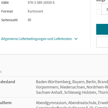
Wie bewegt man Teenager zum bewegten Lernen?
Menge
1
ISBN
978-3-589-16550-6
-
Format
Kartoniert
Seitenzahl
80
Allgemeine Lieferbedingungen und Lieferkosten
os
ndesland
Baden-Württemberg, Bayern, Berlin, Bran
Vorpommern, Niedersachsen, Nordrhein-Wes
Sachsen-Anhalt, Schleswig-Holstein, Thür
ulform
Abendgymnasium, Abendrealschule, Erweite
Gemeinschaftsschule Klassen 5-10, Gemein