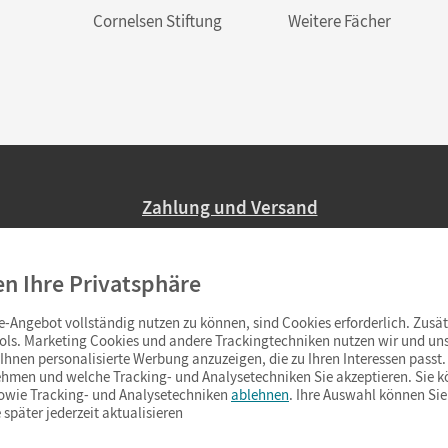
Cornelsen Stiftung
Weitere Fächer
Zahlung und Versand
Nur 2,95 EUR Versandkosten in Deutsc
en Ihre Privatsphäre
Ab 59,– EUR Bestellwert liefern wir ve
(Lieferung in 3–6 Tagen).
-Angebot vollständig nutzen zu können, sind Cookies erforderlich. Zusät
ols. Marketing Cookies und andere Trackingtechniken nutzen wir und uns
hnen personalisierte Werbung anzuzeigen, die zu Ihren Interessen passt. 
hmen und welche Tracking- und Analysetechniken Sie akzeptieren. Sie k
sowie Tracking- und Analysetechniken
ablehnen
. Ihre Auswahl können Sie
 später jederzeit aktualisieren