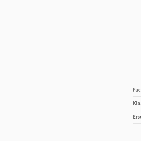
Fac
Kla
Ers
Ma