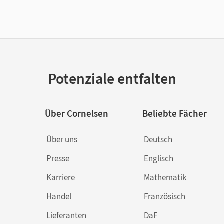
lag
Cornelsen Pädagogik
or/-in
Walter, Maik; Sambanis, Michaela
Potenziale entfalten
Über Cornelsen
Beliebte Fächer
Über uns
Deutsch
Presse
Englisch
Karriere
Mathematik
Handel
Französisch
Lieferanten
DaF