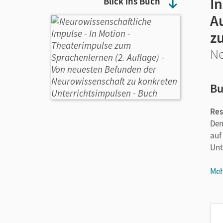
I
Blick ins Buch
A
z
Ne
Bu
Res
Den
auf
Unt
Meh