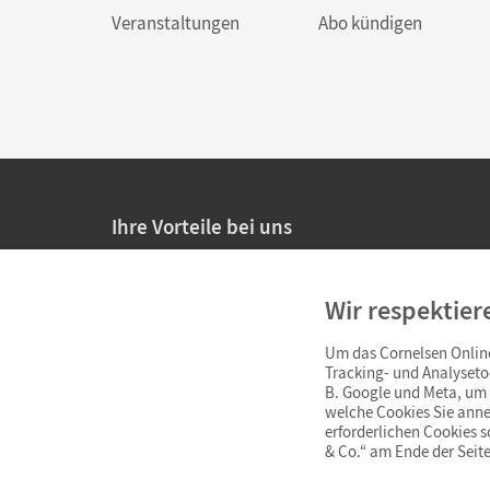
Veranstaltungen
Abo kündigen
Ihre Vorteile bei uns
20% Prüfnachlass für Lehrkräfte
Wir respektier
Persönliche Angebote für Lehrkräfte
Um das Cornelsen Online
Sicheres Einkaufen mit SSL-Verschlüsselung
Tracking- und Analyseto
B. Google und Meta, um I
Verlängerte
Widerrufsfrist
von 4 Wochen
welche Cookies Sie anne
erforderlichen Cookies 
& Co.“ am Ende der Seite
Schnelle und einfache Retourenabwicklung