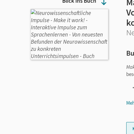
Ma
Blick ins Buch
V
k
Ne
Bu
Mak
bes
Meh