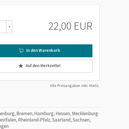
tion und positive Lernatmosphäre, Resonanzeffekt,
22,00 EUR
+
le; Lehren und Lernen im digitalen Raum;
tlich? Wie kann man Kreativität fördern? Wo
In den Warenkorb
um? Hängen Kreativität und Intelligenz
Auf den Merkzettel
Alle Preisangaben inkl. MwSt.
denburg, Bremen, Hamburg, Hessen, Mecklenburg-
tfalen, Rheinland-Pfalz, Saarland, Sachsen,
ingen