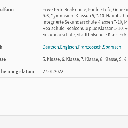
ulform
Erweiterte Realschule, Förderstufe, Gemei
5-6, Gymnasium Klassen 5/7-10, Hauptschul
Integrierte Sekundarschule Klassen 7-10, Mi
Realschule, Realschule plus Klassen 5-10, 
Sekundarschule, Stadtteilschule Klassen 5
h
Deutsch
,
Englisch
,
Französisch
,
Spanisch
sse
5. Klasse, 6. Klasse, 7. Klasse, 8. Klasse, 9. K
cheinungsdatum
27.01.2022
ße
Länge: 21 cm, Breite: 14,8 cm, Höhe: 0,8 cm
lag
Cornelsen Pädagogik
or/-in
Walter, Maik; Sambanis, Michaela