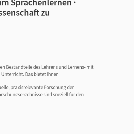
zum Sprachenlernen ·
senschaft zu
len Bestandteile des Lehrens und Lernens- mit
 Unterricht. Das bietet Ihnen
uelle, praxisrelevante Forschung der
schungsergebnisse sind speziell für den
gen besonders gut funktionieren und daraus
atz im Unterricht.