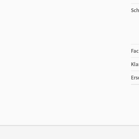
Sch
Fac
Kla
Ers
Ma
Ver
Aut