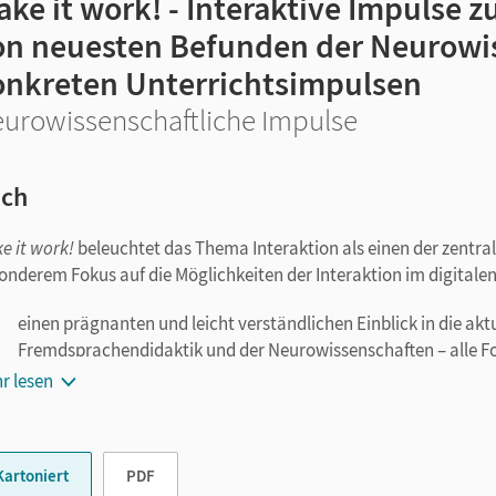
ke it work! - Interaktive Impulse 
on neuesten Befunden der Neurowis
onkreten Unterrichtsimpulsen
urowissenschaftliche Impulse
ch
e it work!
beleuchtet das Thema Interaktion als einen der zentra
onderem Fokus auf die Möglichkeiten der Interaktion im digitalen
einen prägnanten und leicht verständlichen Einblick in die akt
Fremdsprachendidaktik und der Neurowissenschaften – alle For
Schulalltag aufbereitet,
r lesen
Einsichten und Hinweise, warum bestimmte Formate und Übun
abgeleitet
vielfältige Praxisimpulse und Aktivitäten für den direkten Eins
Kartoniert
PDF