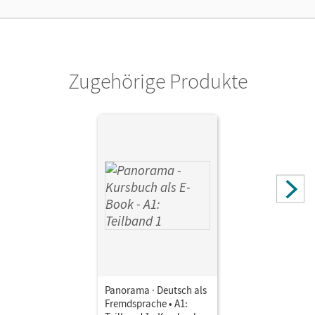
Verlag
Cornelsen Verlag
Autor/-in
Jin, Friederike; Finster, Andrea; Winzer-Kiontke, Britta;
Zugehörige Produkte
Paar-Grünbichler, Verena
Panorama · Deutsch als
Fremdsprache • A1: