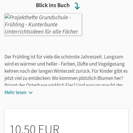
Blick ins Buch
Der Frühling ist für viele die schönste Jahreszeit. Langsam
wird es wärmer und heller - Farben, Düfte und Vogelgesang
kehren nach der langen Winterzeit zurück. Für Kinder gibt es
jetzt viel zu entdecken: Wo kommen plötzlich Blumen her?
Bringt der Osterhase wirklich Eier? Und warum macht der
Frühling fröhlich? Die Frühlingszeit bietet jede Menge
Mehr lesen
Möglichkeiten für ein abwechslungsreiches Projekt - und wir
liefern Ihnen passende Ideen für tolle Aktionen. Ob eine
Aprilwetter-Klanggeschichte komponieren, eine bunte
Regenschirmwiese gestalten, mit Eiern experimentieren, ein
10,50 EUR
Riesennest bauen oder auf Frühlingssafari gehen - mit