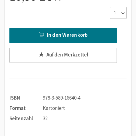
diesem Fundus unterstützen Sie Ihre Schüler/-innen dabei,
selbsttätig die Wunder der Welt zu enträtseln!
In den Warenkorb
Auf den Merkzettel
ISBN
978-3-589-16640-4
Format
Kartoniert
Seitenzahl
32