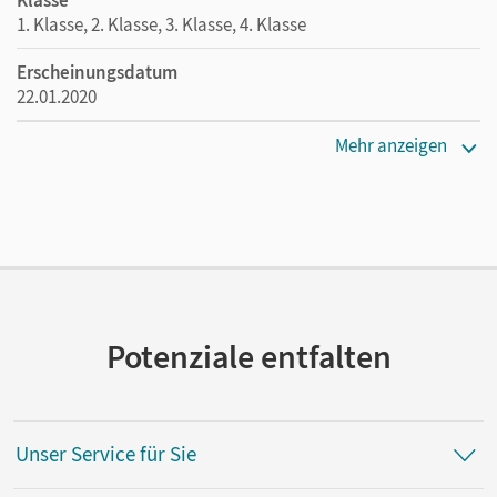
1. Klasse, 2. Klasse, 3. Klasse, 4. Klasse
Erscheinungsdatum
22.01.2020
Maße
Mehr anzeigen
Länge: 29,6 cm, Breite: 21 cm, Höhe: 0,3 cm
Verlag
Cornelsen Pädagogik
Autor/-in
Scholz, Karin; Nolting, Albrecht; Schäufler, Karin
Potenziale entfalten
Unser Service für Sie