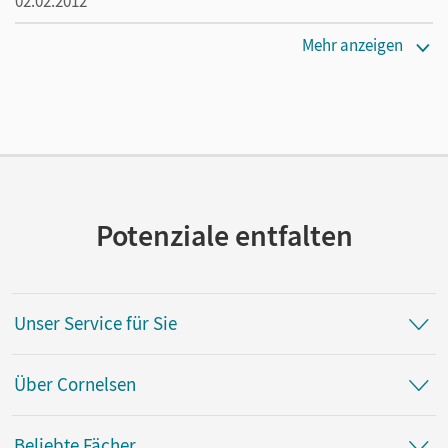
02.02.2012
Maße
Mehr anzeigen
Länge: 29,7 cm, Breite: 20,9 cm, Höhe: 0,5 cm
Verlag
Cornelsen Verlag
Herausgeber/-in
Fenske, Ute
Potenziale entfalten
Autor/-in
Rühle, Christian; Sheldon, Ulrike
Unser Service für Sie
Über Cornelsen
Beliebte Fächer