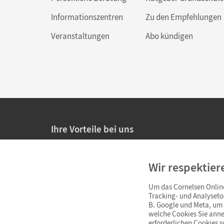
Informationszentren
Zu den Empfehlungen
Veranstaltungen
Abo kündigen
Ihre Vorteile bei uns
20% Prüfnachlass für Lehrkräfte
Wir respektier
Persönliche Angebote für Lehrkräfte
Um das Cornelsen Online
Sicheres Einkaufen mit SSL-Verschlüsselung
Tracking- und Analyseto
B. Google und Meta, um I
Verlängerte
Widerrufsfrist
von 4 Wochen
welche Cookies Sie anne
erforderlichen Cookies 