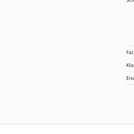
Fac
Kla
Ers
Ma
Ver
Aut