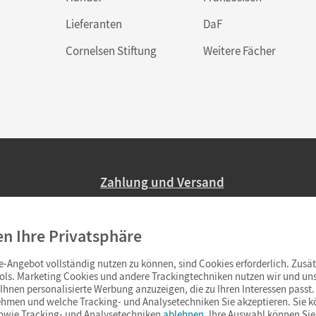
Lieferanten
DaF
Cornelsen Stiftung
Weitere Fächer
Zahlung und Versand
Nur 2,95 EUR Versandkosten in Deutsc
en Ihre Privatsphäre
Ab 59,– EUR Bestellwert liefern wir ve
(Lieferung in 3–6 Tagen).
-Angebot vollständig nutzen zu können, sind Cookies erforderlich. Zusät
ols. Marketing Cookies und andere Trackingtechniken nutzen wir und uns
hnen personalisierte Werbung anzuzeigen, die zu Ihren Interessen passt. 
hmen und welche Tracking- und Analysetechniken Sie akzeptieren. Sie k
sowie Tracking- und Analysetechniken
ablehnen
. Ihre Auswahl können Sie