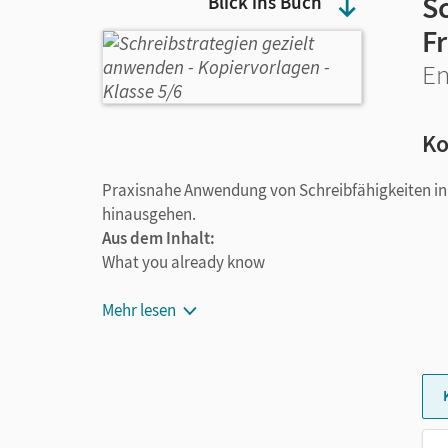
S
Blick ins Buch
F
En
Ko
Praxisnahe Anwendung von Schreibfähigkeiten in V
hinausgehen.
Aus dem Inhalt:
What you already know
Einen Text verfassen mit Textvorlage
Mehr lesen
Einen Text verfassen ohne Textvorlage
Ergebnisse der Selbstevaluation
Train yourself