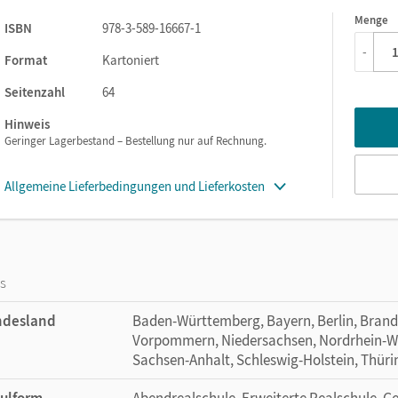
Menge
1
ation, Instructions/Recipe, Describing an Object, Describing an
ISBN
978-3-589-16667-1
es, Convincing Others, Story Writing)
-
Format
Kartoniert
Seitenzahl
64
Hinweis
Geringer Lagerbestand – Bestellung nur auf Rechnung.
Allgemeine Lieferbedingungen und Lieferkosten
os
ndesland
Baden-Württemberg, Bayern, Berlin, Bran
Vorpommern, Niedersachsen, Nordrhein-Wes
Sachsen-Anhalt, Schleswig-Holstein, Thür
ulform
Abendrealschule, Erweiterte Realschule, 