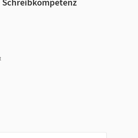
 · Schreibkompetenz
t