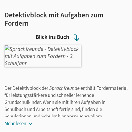
Detektivblock mit Aufgaben zum
Fordern
Blick ins Buch
Der Detektivblock der
Sprachfreunde
enthält Fordermaterial
für leistungsstärkere und schneller lernende
Grundschulkinder. Wenn sie mit ihren Aufgaben in
Schulbuch und Arbeitsheft fertig sind, finden die
Schülerinnen und Schüler hier anspruchsvollere
Übungsformate Knobelaufgaben, die sie beim aktiv-
Mehr lesen
entdeckenden Lernen unterstützen und motivieren.