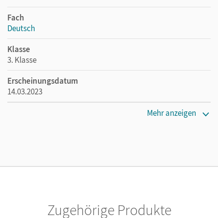
Fach
Deutsch
Klasse
3. Klasse
Erscheinungsdatum
14.03.2023
Maße
Mehr anzeigen
Länge: 29,7 cm, Breite: 21,1 cm, Höhe: 0,5 cm
Verlag
Cornelsen Verlag
Autor/-in
Kelch, Susanne; Knöfler, Andrea; Junghänel, Katrin
Zugehörige Produkte