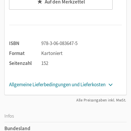
Auf den Merkzettel
Bei den
Regenbogenaufgaben
wählen die Kinder zu
einem Lerngegenstand das passende Niveau aus -
ideal für die Tages- oder Wochenplanarbeit.
Das beigelegte Lernentwicklungsheft regt die Kinder
zur Einschätzung des eigenen Leistungsvermögens an
und macht ihnen deutlich, dass sie Verantwortung für
ISBN
978-3-06-083647-5
ihren Lernweg haben.
Format
Kartoniert
Seitenzahl
152
Allgemeine Lieferbedingungen und Lieferkosten
Alle Preisangaben inkl. MwSt.
Infos
Bundesland