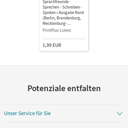
Sprachfreunde ·
Sprechen - Schreiben -
Spielen • Ausgabe Nord
(Berlin, Brandenburg,
Mecklenburg-
Vorpommern) -
PrintPlus-Lizenz
Neubearbeitung 2015 ·
4. Schuljahr •
1,99 EUR
Sprachbuch als E-Book
Potenziale entfalten
Unser Service für Sie