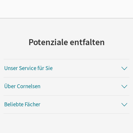
Verlag
Cornelsen Pädagogik
Autor/-in
Effenberger, Yasemin; Simon, Sarah
Potenziale entfalten
Unser Service für Sie
Über Cornelsen
Beliebte Fächer