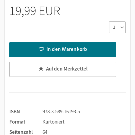
übersichtliche didaktisch-methodische Kommentare
19,99 EUR
und Lösungsvorschläge zur Unterstützung.
Das Material orientiert sich an den curricularen Vorgaben
der Bundesländer.
In den Warenkorb
Auf den Merkzettel
ISBN
978-3-589-16193-5
Format
Kartoniert
Seitenzahl
64