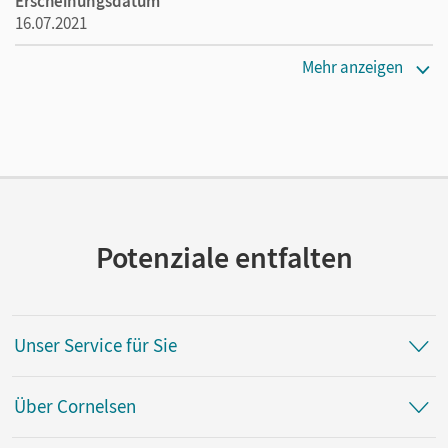
Erscheinungsdatum
16.07.2021
Maße
Mehr anzeigen
Länge: 29,7 cm, Breite: 21 cm, Höhe: 0,3 cm
Verlag
Cornelsen Verlag
Vorautor/-in
Mann, Thomas
Potenziale entfalten
Autor/-in
Metzger, Stefan
Unser Service für Sie
Über Cornelsen