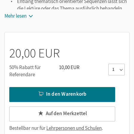
Entlang thematisch orientierter Sequenzen lässt sich
die Lektüre oder das Thema ausführlich behandeln.
Mehr lesen
Die Arbeitsblätter enthalten Aufgabenlösungen und
Klausurvorschläge.
Sie berücksichtigen unterschiedliche Situationen wie
Einzel-, Partner- und Gruppenarbeit, Hausaufgaben
und Vertretungsunterricht.
20,00 EUR
50% Rabatt für
10,00 EUR
Referendare
In den Warenkorb
Auf den Merkzettel
Bestellbar nur für
Lehrpersonen und Schulen
.