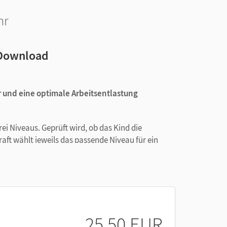
hr
s Download
ar und eine optimale Arbeitsentlastung
rei Niveaus. Geprüft wird, ob das Kind die
raft wählt jeweils das passende Niveau für ein
elkontrolle, eine Seite Auswertungsbogen für das
ernbereich „Schreiben - Texte verfassen“ ab:
önnen die Kinder die Seiten auch am Computer
25,50 EUR