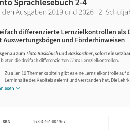
into Sprachlesebuch 2-4
 den Ausgaben 2019 und 2026 · 2. Schulja
eifach differenzierte Lernzielkontrollen al
t Auswertungsbögen und Förderhinweisen
ssgenau zum
Tinto Basisbuch
und
Basisordner
, sofort einsetzb
 bieten die dreifach differenzierten
Tinto
Lernzielkontrollen:
Zu allen 10 Themenkapiteln gibt es eine Lernzielkontrolle auf d
Lerninhalte des Kapitels gelernt und verstanden hat. Die Lehrk
Kind oder für die Lerngruppe aus.
r lesen
Jede Lernzielkontrolle umfasst vier Seiten: zwei Seiten Lernzi
Kind und eine Seite Fördertipps für die Lehrkraft.
Die Lernzielkontrollen zu vier Kapiteln decken zusätzlich den L
Zweimal pro Halbjahr verfassen die Kinder so eigene Texte.
ISBN
978-3-464-80776-7
Eine Formularfunktion hilft bei Bedarf: Als editierbare PDF k