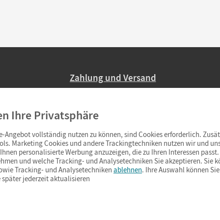
Zahlung und Versand
Nur 2,95 EUR Versandkosten in Deutsc
en Ihre Privatsphäre
Ab 59,– EUR Bestellwert liefern wir ve
(Lieferung in 3–6 Tagen).
-Angebot vollständig nutzen zu können, sind Cookies erforderlich. Zusät
ols. Marketing Cookies und andere Trackingtechniken nutzen wir und uns
hnen personalisierte Werbung anzuzeigen, die zu Ihren Interessen passt. 
hmen und welche Tracking- und Analysetechniken Sie akzeptieren. Sie k
sowie Tracking- und Analysetechniken
ablehnen
. Ihre Auswahl können Sie
 später jederzeit aktualisieren