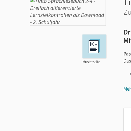
T
Zu
Dr
Mi
Pa
Das
Musterseite
Meh