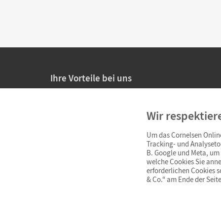
Ihre Vorteile bei uns
20% Prüfnachlass für Lehrkräfte
Wir respektier
Persönliche Angebote für Lehrkräfte
Um das Cornelsen Online
Sicheres Einkaufen mit SSL-Verschlüsselung
Tracking- und Analyseto
B. Google und Meta, um I
Verlängerte
Widerrufsfrist
von 4 Wochen
welche Cookies Sie anne
erforderlichen Cookies 
& Co.“ am Ende der Seite
Schnelle und einfache Retourenabwicklung