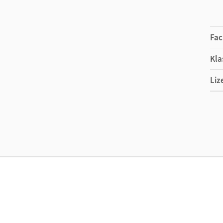
Fac
Kla
Liz
Ers
Ver