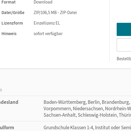
ausfüllen und der Lehrkraft per E-Mail schicken.
Format
Download
Datei/Größe
ZIP/106,5 MB - ZIP-Datei
Lizenzform
Einzellizenz EL
Hinweis
sofort verfügbar
Bestellb
os
ndesland
Baden-Württemberg, Berlin, Brandenburg,
Vorpommern, Niedersachsen, Nordrhein-Wes
Sachsen-Anhalt, Schleswig-Holstein, Thür
ulform
Grundschule Klassen 1-4, Institut oder Se