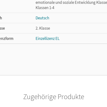
emotionale und soziale Entwicklung Klasse
Klassen 1-4
h
Deutsch
sse
2. Klasse
enzform
Einzellizenz EL
cheinungsdatum
26.05.2021
lag
Cornelsen Verlag
Zugehörige Produkte