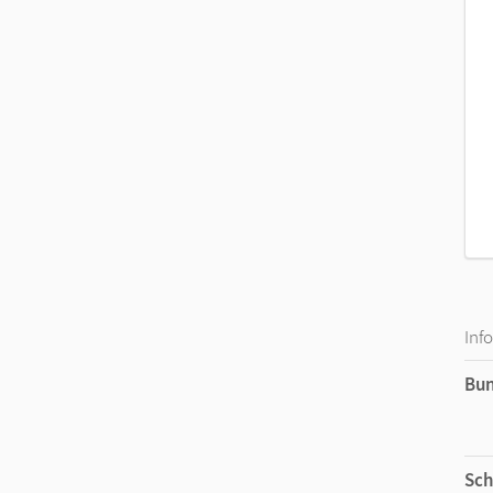
Inf
Bu
Sch