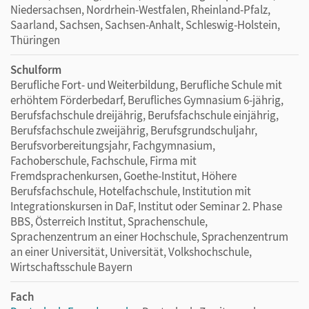
Niedersachsen, Nordrhein-Westfalen, Rheinland-Pfalz,
Nutzung der E-Books auf Ihrer Lernplattform
Saarland, Sachsen, Sachsen-Anhalt, Schleswig-Holstein,
Sie möchten die E-Books auf Ihrer Lernplattform oder in
Thüringen
Ihrem Learning Management System (LMS) nutzen? Kein
Problem! Via LTI-Lizenz lassen sich die digitalen Ausgaben
Schulform
ganz einfach in Ihr LMS integrieren. Melden Sie sich bitte bei
Berufliche Fort- und Weiterbildung, Berufliche Schule mit
unseren Fachberater/-innen für die Erwachsenenbildung
erhöhtem Förderbedarf, Berufliches Gymnasium 6-jährig,
unter
cornelsen.de/service/berater
Berufsfachschule dreijährig, Berufsfachschule einjährig,
Berufsfachschule zweijährig, Berufsgrundschuljahr,
Wir freuen uns auf Ihre Anfrage!
Berufsvorbereitungsjahr, Fachgymnasium,
Fachoberschule, Fachschule, Firma mit
Fremdsprachenkursen, Goethe-Institut, Höhere
Berufsfachschule, Hotelfachschule, Institution mit
Integrationskursen in DaF, Institut oder Seminar 2. Phase
BBS, Österreich Institut, Sprachenschule,
Sprachenzentrum an einer Hochschule, Sprachenzentrum
an einer Universität, Universität, Volkshochschule,
Wirtschaftsschule Bayern
Fach