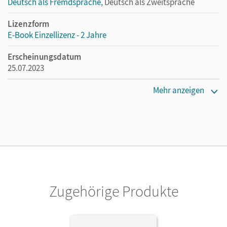
Deutsch als Fremdsprache
, Deutsch als Zweitsprache
Lizenzform
E-Book Einzellizenz - 2 Jahre
Erscheinungsdatum
25.07.2023
Lizenztext
Mehr anzeigen
Die geeignete Lizenz für Lehrkräfte, Schulen oder
Privatpersonen, die nur mit dem E-Book arbeiten.
Verlag
Cornelsen Verlag
Zugehörige Produkte