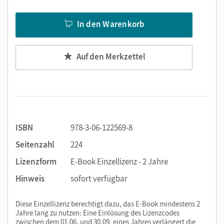
binnendifferenziert formuliert.
Auf den
Abschluss-Seiten
jeder Einheit werden
In den Warenkorb
Wortschatz, Strukturen und Kommunikation in einem
anderen, oft berufsbezogenen Kontext wiederholt.
Attraktiv gestaltete Magazin-Seiten
nach jeder
Auf den Merkzettel
zweiten Einheit bieten neue Perspektiven auf die
Themen der vorausgehenden Einheiten und
ermöglichen mit interessanten Projekten
ganzheitliches, gemeinschaftliches Lernen.
ISBN
978-3-06-122569-8
Weitere Vorteile:
Seitenzahl
224
Die Audios und Videos zum E-Book lassen sich über
Lizenzform
E-Book Einzellizenz - 2 Jahre
Klickstellen an der Buchseite aufrufen
Zielaufgaben mit Sitz im Leben
Hinweis
sofort verfügbar
Kooperative Aufgaben, die für echte Sprechanlässe
sorgen und die authentische Kommunikation im
Diese Einzellizenz berechtigt dazu, das E-Book mindestens 2
Unterricht fördern
Jahre lang zu nutzen: Eine Einlösung des Lizenzcodes
zwischen dem 01.06. und 30.09. eines Jahres verlängert die