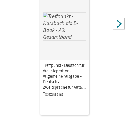
Treffpunkt · Deutsch für
die Integration •
Allgemeine Ausgabe –
Deutsch als
Zweitsprache für Alltag
und Beruf · A2:
Testzugang
Gesamtband • Kursbuch
als E-Book Mit Medien