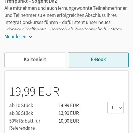
Treffpunkt – So geht DaZ
Alle mitnehmen und auch lernungewohnte Teilnehmerinnen
und Teilnehmer zu einem erfolgreichen Abschluss ihres
Integrationskurses führen – dafür steht unser neues
Lehrwerk
Treffpunkt – Deutsch als Zweitsprache für Alltag
und Beruf!
Mehr lesen
Aufbau des Kursbuchs
Kartoniert
E-Book
Auf den ersten sechs Seiten werden die
Lerninhalte
vermittelt. Diese Seiten folgen einem einheitlichen
linearen Aufbau: Einstieg ins Thema,
selbstentdeckendes Lernen, Automatisieren, Üben
19,99 EUR
und eigenständige Sprachproduktion.
Jede Einheit bietet Aufgaben zur
Mediation
und
ab 10 Stück
14,99 EUR
Aufgaben mit
plurikulturellem Schwerpunkt
an, in
ab 36 Stück
13,99 EUR
denen die Lernenden für vielfältige Perspektiven auf
50% Rabatt für
10,00 EUR
das Leben sowie kulturell unterschiedliche Normen
Referendare
und Werte sensibilisiert werden. Viele Aufgaben sind