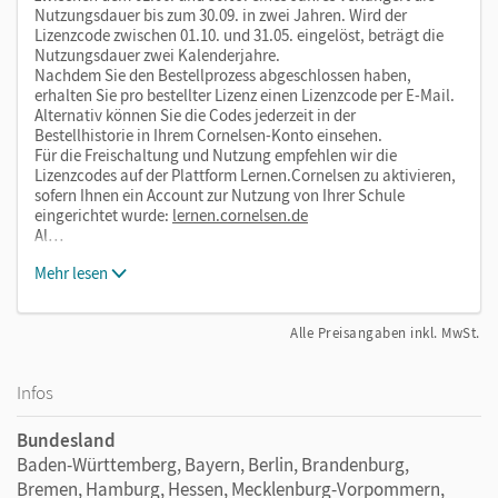
Humorvolle Video-Geschichten mit authentischen
Nutzungsdauer bis zum 30.09. in zwei Jahren. Wird der
Protagonistinnen und Protagonisten
Lizenzcode zwischen 01.10. und 31.05. eingelöst, beträgt die
Nutzungsdauer zwei Kalenderjahre.
Aufgaben mit Perspektivwechsel
Nachdem Sie den Bestellprozess abgeschlossen haben,
Sprachvergleichende Aufgaben
erhalten Sie pro bestellter Lizenz einen Lizenzcode per E-Mail.
Alternativ können Sie die Codes jederzeit in der
Aufgaben zur Werte-Sensibilisierung,
Bestellhistorie in Ihrem Cornelsen-Konto einsehen.
Medienkompetenz und zur individuellen Auswahl
Für die Freischaltung und Nutzung empfehlen wir die
Lizenzcodes auf der Plattform Lernen.Cornelsen zu aktivieren,
Interaktives Angebot zum individuellen Üben
sofern Ihnen ein Account zur Nutzung von Ihrer Schule
Visualisierung von wichtigem Wortschatz und
eingerichtet wurde:
lernen.cornelsen.de
grammatischen Strukturen
Al…
Landeskundliche Texte und Projekte im Magazin
Mehr lesen
Mit dem Kauf erhalten Sie einen Code zur Freischaltung des
Alle Preisangaben inkl. MwSt.
E-Books auf
mein.cornelsen.de
.
Praktische Bearbeitungswerkzeuge, wie z. B. Markieren,
Infos
Textfelder und Notizen, ergänzen im E-Book die
Lehrwerkinhalte.
Bundesland
Baden-Württemberg, Bayern, Berlin, Brandenburg,
Bremen, Hamburg, Hessen, Mecklenburg-Vorpommern,