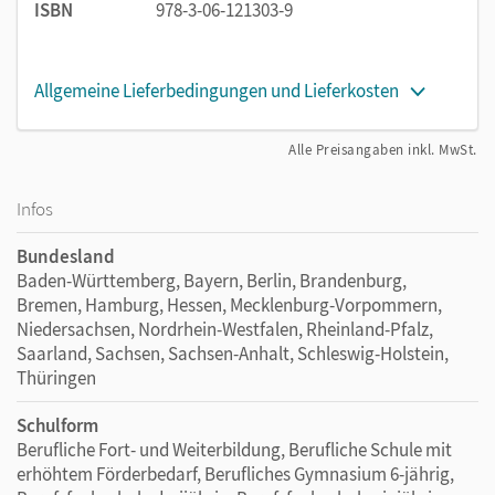
ISBN
978-3-06-121303-9
Eingedruckte Lizenzcodes im Kursbuch und im
Übungsbuch berechtigen Sie zur
kostenlosen
Freischaltung der E-Books
auf cornelsen.de.
Allgemeine Lieferbedingungen und Lieferkosten
Alle Medien zum Kursbuch und zum Übungsbuch wie
Audios, Videos, Texte und interaktive Übungen können
Alle Preisangaben inkl. MwSt.
Sie über die kostenlose
Cornelsen PagePlayer-App
abspielen oder in den
Webcodes
auf
cornelsen.de/codes streamen und herunterladen.
Infos
Bundesland
Baden-Württemberg, Bayern, Berlin, Brandenburg,
Bremen, Hamburg, Hessen, Mecklenburg-Vorpommern,
Niedersachsen, Nordrhein-Westfalen, Rheinland-Pfalz,
Saarland, Sachsen, Sachsen-Anhalt, Schleswig-Holstein,
Thüringen
Schulform
Berufliche Fort- und Weiterbildung, Berufliche Schule mit
erhöhtem Förderbedarf, Berufliches Gymnasium 6-jährig,