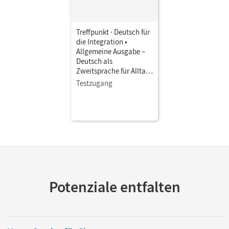
Treffpunkt · Deutsch für
die Integration •
Allgemeine Ausgabe –
Deutsch als
Zweitsprache für Alltag
und Beruf · A1: Teilband
Testzugang
2 • Kursbuch als E-Book
Mit Medien
Potenziale entfalten