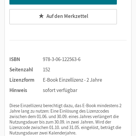
Weitere Inhalte des Übungsbuchs
Auf den Merkzettel
Abwechslungsreiche Übungen
Sprachvergleichende Übungen
Übungen im Prüfungsformat
Diktate
Rechtschreib- und Schreibtraining
Wiederholungstests mit interaktiven Übungen
ISBN
978-3-06-122563-6
Spielerische Wortschatzübungen
Seitenzahl
152
Prüfungstraining mit Modellaufgaben
Lizenzform
E-Book Einzellizenz - 2 Jahre
Hinweis
sofort verfügbar
Mit dem Kauf erhalten Sie einen Code zur Freischaltung des
E-Books auf
mein.cornelsen.de
.
Diese Einzellizenz berechtigt dazu, das E-Book mindestens 2
Praktische Bearbeitungswerkzeuge, wie z. B. Markieren,
Jahre lang zu nutzen: Eine Einlösung des Lizenzcodes
Textfelder und Notizen, ergänzen im E-Book die
zwischen dem 01.06. und 30.09. eines Jahres verlängert die
Lehrwerkinhalte.
Nutzungsdauer bis zum 30.09. in zwei Jahren. Wird der
Lizenzcode zwischen 01.10. und 31.05. eingelöst, beträgt die
Nutzungsdauer zwei Kalenderjahre.