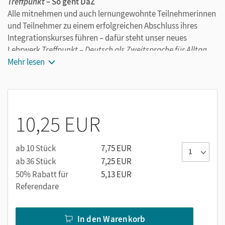
Treffpunkt
– So geht DaZ
Alle mitnehmen und auch lernungewohnte Teilnehmerinnen
und Teilnehmer zu einem erfolgreichen Abschluss ihres
Integrationskurses führen – dafür steht unser neues
Lehrwerk
Treffpunkt – Deutsch als Zweitsprache für Alltag
und Beruf!
Mehr lesen
Das Übungsbuch
Mit
abwechslungsreichen Aufgaben
zu jeder Einheit üben
und wiederholen Ihre Kursteilnehmer/-innen im
10,25 EUR
Übungsbuch den relevanten
Wortschatz
, wichtige
Redemittel
und Strukturen und trainieren alle
Sprachfertigkeiten
. Es gibt Karaoke-Übungen, Diktate,
ab 10 Stück
7,75 EUR
Aufgaben im Prüfungsformat und Wiederholungstests mit
ab 36 Stück
7,25 EUR
Übungen in der PagePlayer-App. Das Übungsbuch bietet
50% Rabatt für
5,13 EUR
den Lernwortschatz der Einheiten auch als Audio-Datei und
Referendare
ermöglicht ein regelmäßiges
Prüfungstraining
.
Die
Audios
zum E-Book lassen sich über Klickstellen an der
Buchseite aufrufen.
In den Warenkorb