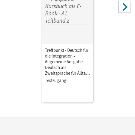
Treffpunkt · Deutsch für
die Integration •
Allgemeine Ausgabe –
Deutsch als
Zweitsprache für Alltag
und Beruf · A1: Teilband
Testzugang
2 • Kursbuch als E-Book
Mit Medien