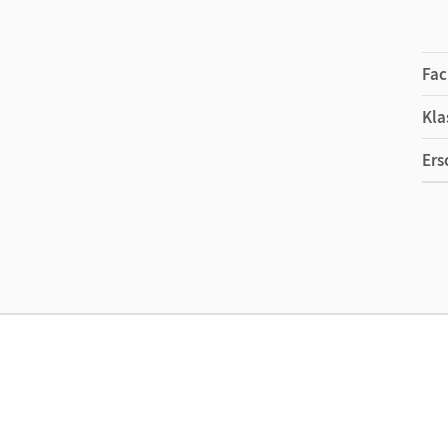
Fac
Kla
Ers
Ma
Ver
Aut