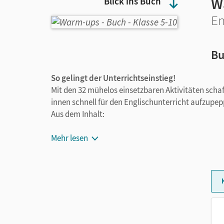
W
Blick ins Buch
En
Bu
So gelingt der Unterrichtseinstieg!
Mit den 32 mühelos einsetzbaren Aktivitäten schaf
innen schnell für den Englischunterricht aufzupep
Aus dem Inhalt:
All different, all equal
Mehr lesen
BANG
Chain of words
Compliment round
Crossword
Egg timer
Fiver-finger brainstorming