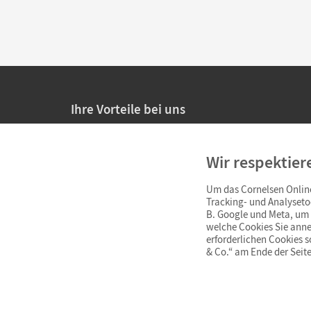
Ihre Vorteile bei uns
20% Prüfnachlass für Lehrkräfte
Wir respektier
Persönliche Angebote für Lehrkräfte
Um das Cornelsen Online
Sicheres Einkaufen mit SSL-Verschlüsselung
Tracking- und Analyseto
B. Google und Meta, um I
Verlängerte
Widerrufsfrist
von 4 Wochen
welche Cookies Sie anne
erforderlichen Cookies 
& Co.“ am Ende der Seite
Schnelle und einfache Retourenabwicklung