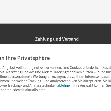
Zahlung und Versand
Nur 2,95 EUR Versandkosten in Deutsc
en Ihre Privatsphäre
Ab 59,– EUR Bestellwert liefern wir ve
(Lieferung in 3–6 Tagen).
-Angebot vollständig nutzen zu können, sind Cookies erforderlich. Zusät
ols. Marketing Cookies und andere Trackingtechniken nutzen wir und uns
hnen personalisierte Werbung anzuzeigen, die zu Ihren Interessen passt. 
hmen und welche Tracking- und Analysetechniken Sie akzeptieren. Sie k
sowie Tracking- und Analysetechniken
ablehnen
. Ihre Auswahl können Sie
 später jederzeit aktualisieren