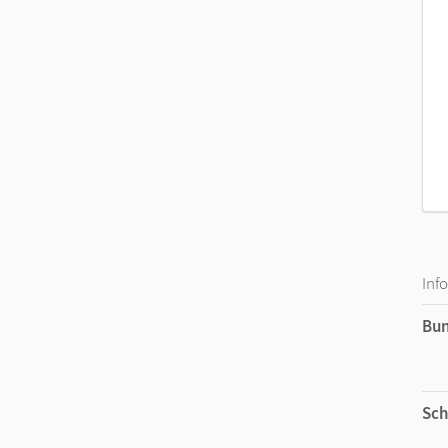
Folded story
Get up game
Give me 5
Hot chair
Jumbled sentences
Jump the line
Letter word
Molecule game
Inf
Bu
Sch