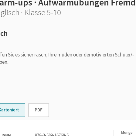
arm-ups · Aufwärmübungen Fremd
glisch · Klasse 5-10
ch
fen Sie es sicher rasch, Ihre müden oder demotivierten Schüler/-
pen.
Kartoniert
PDF
Menge
1
ISBN
978-3-589-16768-5