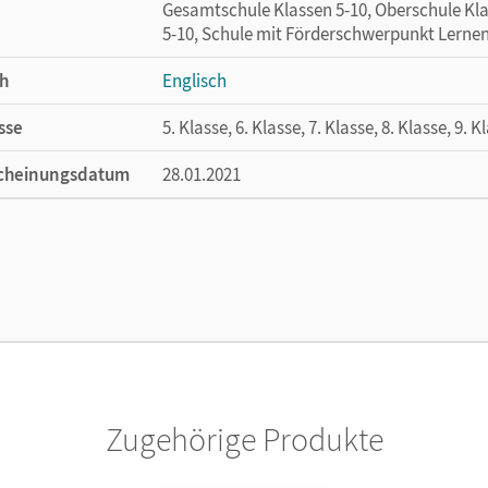
Gesamtschule Klassen 5-10, Oberschule Klas
5-10, Schule mit Förderschwerpunkt Lernen 
h
Englisch
sse
5. Klasse, 6. Klasse, 7. Klasse, 8. Klasse, 9. K
cheinungsdatum
28.01.2021
ße
Länge: 29,6 cm, Breite: 21 cm, Höhe: 0,2 cm
lag
Cornelsen Pädagogik
or/-in
Bastkowski, Martin; Koic, Stefan
Zugehörige Produkte