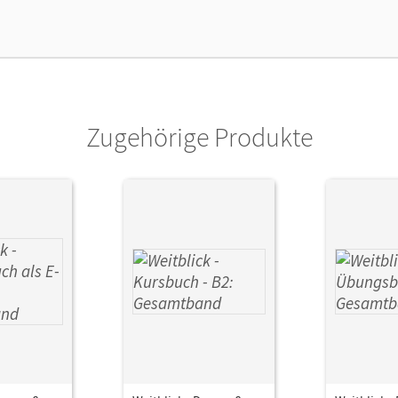
or/-in
Böschel, Claudia; Magersuppe, Jens; Bajersk
Scheliga, Matthias; Würz, Ulrike
Zugehörige Produkte