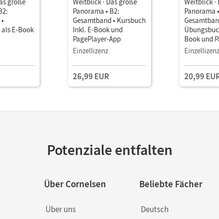
Das große
Weitblick · Das große
Weitblick ·
B2:
Panorama • B2:
Panorama •
 •
Gesamtband • Kursbuch
Gesamtban
als E-Book
Inkl. E-Book und
Übungsbuch
PagePlayer-App
Book und P
App
Einzellizenz
Einzellizen
26,99 EUR
20,99 EU
Potenziale entfalten
Über Cornelsen
Beliebte Fächer
Über uns
Deutsch