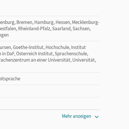
denburg, Bremen, Hamburg, Hessen, Mecklenburg-
tfalen, Rheinland-Pfalz, Saarland, Sachsen,
ingen
rsen, Goethe-Institut, Hochschule, Institut
bei
n in DaF, Österreich Institut, Sprachenschule,
chenzentrum an einer Universität, Universität,
eitsprache
 lang zu testen
Mehr anzeigen