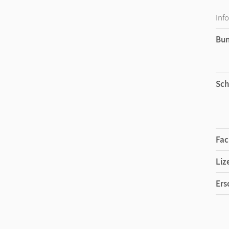
Praktische Bearbeitungswerkzeuge, wie z. B. Mark
Inf
Lehrwerkinhalte.
Bu
Nutzung der E-Books auf Ihrer Lernplattform
Sie möchten die E-Books auf Ihrer Lernplattform
Sch
Problem! Via LTI-Lizenz lassen sich die digitalen A
unseren Fachberater/-innen für die Erwachsenenb
Wir freuen uns auf Ihre Anfrage!
Fac
Liz
Ers
Liz
Ver