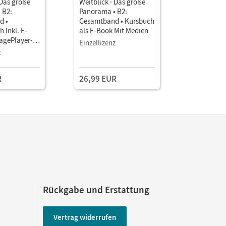
 Das große
Weitblick · Das große
Weitblick 
 B2:
Panorama • B2:
Panorama 
d •
Gesamtband • Kursbuch
Gesamtba
 Inkl. E-
als E-Book Mit Medien
Unterrich
agePlayer-
Book mit
Einzellizenz
Lehrkräft
z
Kollegium
und Planu
R
26,99 EUR
149,00 
Rückgabe und Erstattung
Vertrag widerrufen