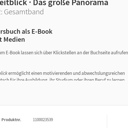
eitblick · Das große Panorama
: Gesamtband
rsbuch als E-Book
t Medien
m E-Book lassen sich über Klickstellen an der Buchseite aufrufen
lick
ermöglicht einen motivierenden und abwechslungsreichen
sch für ihre Ausbildung, ihr Studium oder ihren Beruf zu lernen.
ungen
Goethe-Zertifikat B2, telc Deutsch B2
sowie das
ÖSD Zertifik
chtseinheiten.
n festen und einen modularen, fakultativen Teil:
lungen und Lerninhalte findet im
festen Teil
statt und folgt eine
Produktnr.
1100023539
Progression.
hkeit, die im festen Teil erarbeiteten Lerninhalte unter einem and