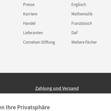
Presse
Englisch
Karriere
Mathematik
Handel
Französisch
Lieferanten
DaF
Cornelsen Stiftung
Weitere Fächer
Zahlung und Versand
Nur 2,95 EUR Versandkosten in Deutsc
en Ihre Privatsphäre
Ab 59,– EUR Bestellwert liefern wir ve