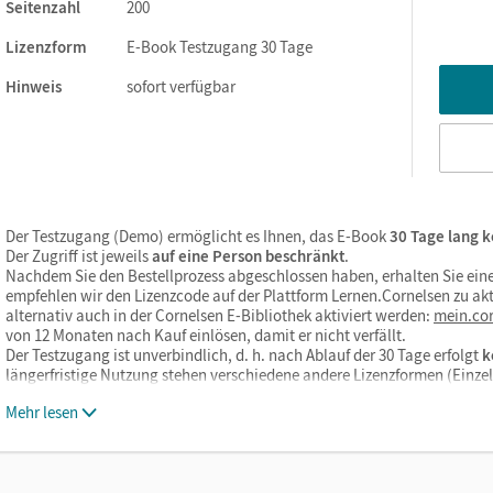
Seitenzahl
200
ertiefen, und kann flexibel im Unterricht eingesetzt werden. So
Lizenzform
E-Book Testzugang 30 Tage
unkte setzen und auf die Bedürfnisse der Lernenden eingehen.
Hinweis
sofort verfügbar
nd Hörtexte
sowie
Videos
sorgen für gute Laune und Motivation
entlastung und Vertiefung bieten den Lernenden die Möglichkeit,
teressen zu vertiefen
Der Testzugang (Demo) ermöglicht es Ihnen, das E-Book
30 Tage lang k
Der Zugriff ist jeweils
auf eine Person beschränkt
.
nsatz
berücksichtigen Sie die Diversität Ihrer Lernenden und ne
Nachdem Sie den Bestellprozess abgeschlossen haben, erhalten Sie eine
empfehlen wir den Lizenzcode auf der Plattform Lernen.Cornelsen zu akt
alternativ auch in der Cornelsen E-Bibliothek aktiviert werden:
mein.cor
entierte Aufgaben trainieren das
authentische Sprachhandeln
von 12 Monaten nach Kauf einlösen, damit er nicht verfällt.
n wird durch die explizite Vermittlung von verschiedenen
Strateg
Der Testzugang ist unverbindlich, d. h. nach Ablauf der 30 Tage erfolgt
k
längerfristige Nutzung stehen verschiedene andere Lizenzformen (Einz
gang mit unterschiedlichen Textsorten konsequent gefördert
Mehr lesen
altung des E-Books auf
mein.cornelsen.de
.