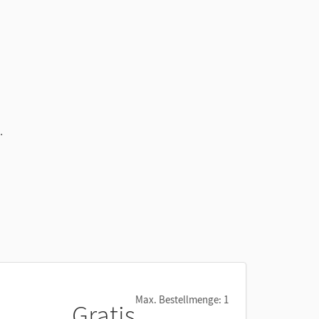
.
at
m
Max. Bestellmenge: 1
Gratis
eren