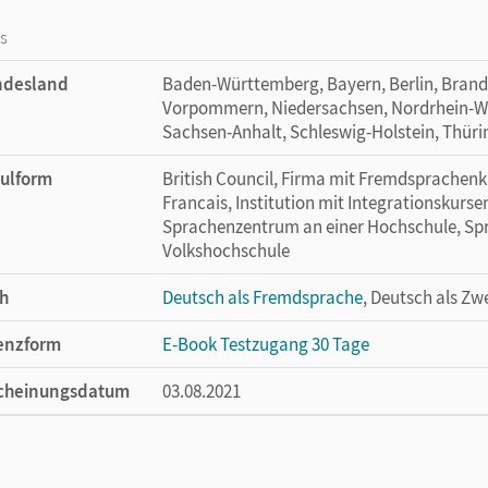
ieren, Textfelder und Notizen, ergänzen im E-Book die
os
ndesland
Baden-Württemberg, Bayern, Berlin, Bran
Vorpommern, Niedersachsen, Nordrhein-Wes
Sachsen-Anhalt, Schleswig-Holstein, Thür
 oder in Ihrem Learning Management System (LMS) nutzen? Kein
ulform
British Council, Firma mit Fremdsprachenku
usgaben ganz einfach in Ihr LMS integrieren. Melden Sie sich bitte 
Francais, Institution mit Integrationskurse
ildung unter
cornelsen.de/service/berater
Sprachenzentrum an einer Hochschule, Spra
Volkshochschule
h
Deutsch als Fremdsprache
, Deutsch als Zw
enzform
E-Book Testzugang 30 Tage
cheinungsdatum
03.08.2021
enztext
Kostenloser Zugang, um das E-Book 30 Tage
lag
Cornelsen Verlag