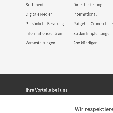
Sortiment
Direktbestellung
Digitale Medien
International
Persönliche Beratung
Ratgeber Grundschule
Informationszentren
Zu den Empfehlungen
Veranstaltungen
Abo kündigen
Ihre Vorteile bei uns
20% Prüfnachlass für Lehrkräfte
Wir respektier
Persönliche Angebote für Lehrkräfte