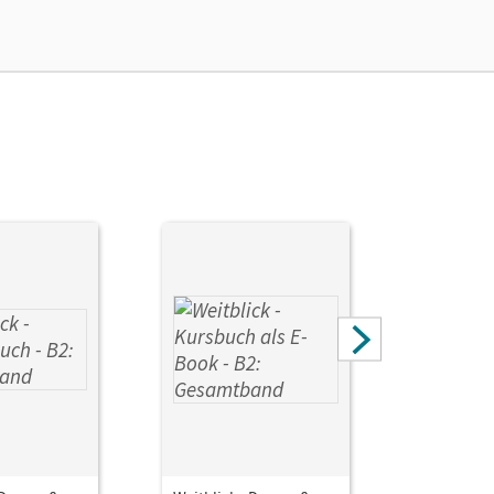
i, Nadja; Meister, Hildegard; Lazarou, Elisabeth;