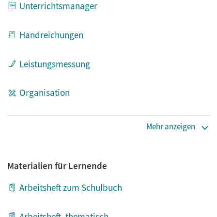
Unterrichtsmanager
Handreichungen
Leistungsmessung
Organisation
Haptische Kleinteile (Stempel, Handpuppen etc.)
Mehr anzeigen
Kopiervorlagen / Arbeitsblätter
Materialien für Lernende
Prüfpaket / Aktionspaket
Arbeitsheft zum Schulbuch
Diagnose & Fördern
Arbeitsheft, thematisch