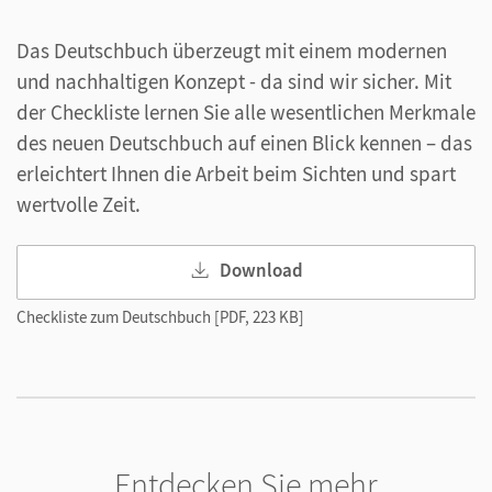
Einfach digital vorbereiten und unterrichten
Das Deutschbuch überzeugt mit einem modernen
Das Plus für
zeitsparendes Vorbereiten
: der
und nachhaltigen Konzept - da sind wir sicher. Mit
Unterrichtsmanager mit einer Vielzahl an
der Checkliste lernen Sie alle wesentlichen Merkmale
Materialien und Planungsfunktionen. Ihre
des neuen Deutschbuch auf einen Blick kennen – das
Vorbereitung ist jederzeit offline mit allen
erleichtert Ihnen die Arbeit beim Sichten und spart
Begleitmedien und eigenen Materialien einsetzbar.
wertvolle Zeit.
Mehr Motivieren
Ihrer Schülerinnen und Schüler mit
Download
der
kostenlosen PagePlayer-App:
Einfach
zugängliche und abwechslungsreiche multimediale
Checkliste zum Deutschbuch [PDF, 223 KB]
Angebote unterstützen das selbstständige Lernen –
jederzeit und überall.
Entdecken Sie mehr