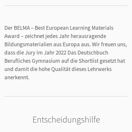
unterrichten gezielt auf grundlegendem und
erhöhtem Niveau,
führen Sie ihre Lernenden schrittweise an den
Der BELMA – Best European Learning Materials
Umgang mit Ganzschriften
heran und
Award – zeichnet jedes Jahr herausragende
setzen ein umfassendes
Prüfungstraining
um.
Bildungsmaterialien aus Europa aus. Wir freuen uns,
dass die Jury im Jahr 2022 Das Deutschbuch
Einfaches Lehren und Lernen im Fokus mit
Das
Berufliches Gymnasium auf die Shortlist gesetzt hat
Deutschbuch
und damit die hohe Qualität dieses Lehrwerks
anerkennt.
Transparenter, modularer Aufbau - ideal auch
zum Selbstlernen
Starke Kompetenzorientierung und kognitiver
Aktivierung
Bewährtes Lernbausteinprinzip mit
Entscheidungshilfe
Farbleitsystem zur einfachen Orientierung