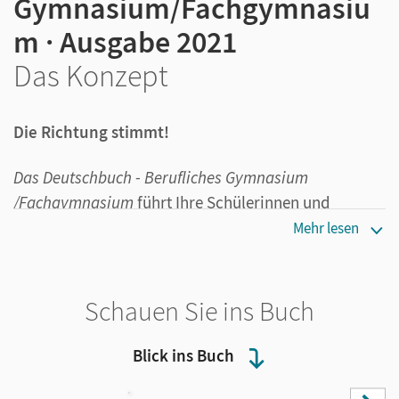
Gymnasium/Fachgymnasiu
m · Ausgabe 2021
Das Konzept
Die Richtung stimmt!
Das Deutschbuch - Berufliches Gymnasium
/Fachgymnasium
führt Ihre Schülerinnen und
Schüler gezielt und systematisch zur Abiturprüfung
Mehr lesen
im Fach Deutsch.
Der Weg zum erfolgreichen Abschluss in zwei
Schauen Sie ins Buch
Bänden
Blick ins Buch
Das neue zweibändige Konzept ermöglicht Ihnen,
gezielt auf die Bedürfnisse Ihrer Schüler/-innen