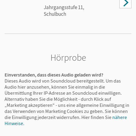
einzugehen.
Jahrgangsstufe 11,
Schulbuch
In der 11. Jahrgangsstufe
aktivieren Sie das
Grundwissen
Ihrer Schüler/-
innen,
Hörprobe
trainieren mit ihnen wichtige
Arbeitstechniken
und
fördern
dank des umfassenden
Einverstanden, dass dieses Audio geladen wird?
Dieses Audio wird von Soundcloud bereitgestellt. Um das
Differenzierungskonzepts das individuelle
Audio hier anzusehen, können Sie einmalig in die
Leistungsvermögen der Lernenden.
Übermittlung Ihrer IP-Adresse an Soundcloud einwilligen.
Alternativ haben Sie die Möglichkeit - durch Klick auf
„Marketing akzeptieren“ - uns eine allgemeine Einwilligung in
In der 12./13. Jahrgangsstufe
das Verwenden von Marketing Cookies zu geben. Sie können
die Einwilligung jederzeit widerrufen.
Hier finden Sie
nähere
vertiefen Sie die Kenntnisse der Schülerinnen
Hinweise.
und Schüler,