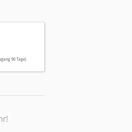
ugang 90 Tage)
hr!