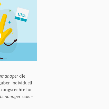
tsmanager
die
aben individuell
tzungsrechte
für
htsmanager
raus –