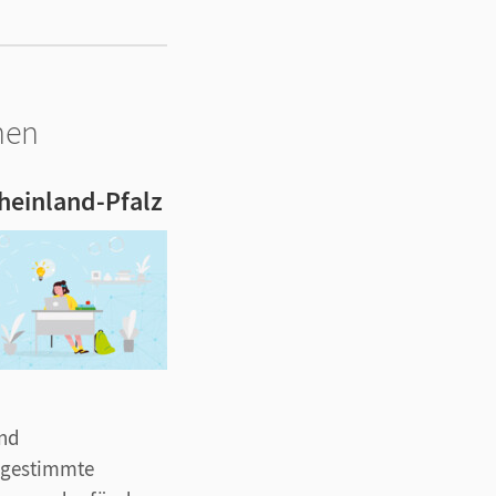
nen
heinland-Pfalz
und
abgestimmte