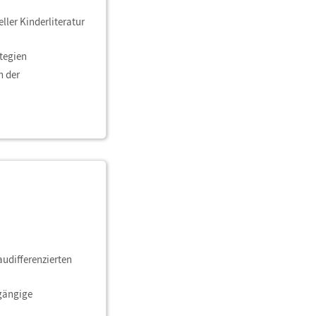
ler Kinderliteratur
tegien
n der
udifferenzierten
hgängige