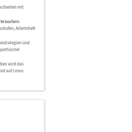
chseiten mit
g brauchen:
stufen, Arbeitsheft
estrategien und
mpathischer
dien wird das
bot auf
Leseo.