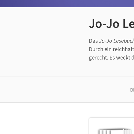
Jo-Jo L
Das
Jo-Jo Lesebuc
Durch ein reichhal
gerecht. Es weckt 
B