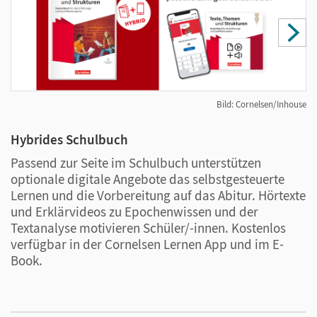
Bild: Cornelsen/Inhouse
Hybrides Schulbuch
C
Passend zur Seite im Schulbuch unterstützen
M
optionale digitale Angebote das selbstgesteuerte
L
Lernen und die Vorbereitung auf das Abitur. Hörtexte
b
und Erklärvideos zu Epochenwissen und der
n
Textanalyse motivieren Schüler/-innen. Kostenlos
d
verfügbar in der Cornelsen Lernen App und im E-
s
Book.