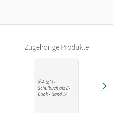
20.04.2012
Maße
Länge: 29,7 cm, Breite: 21,1 cm, Höhe: 0,7 cm
Verlag
Cornelsen Verlag
Zugehörige Produkte
Autor/-in
Héloury, Michèle; Jorißen, Catherine