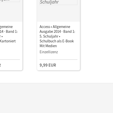
lgemeine
Access • Allgemeine
Access • 
4 · Band 1:
Ausgabe 2014 · Band 1:
Ausgabe 2
 •
5. Schuljahr •
5. Schulj
Kartoniert
Schulbuch als E-Book
mit Audio
Mit Medien
MyBook
Einzellizenz
R
9,99 EUR
13,75 E