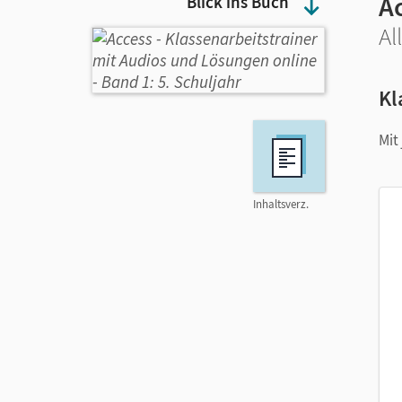
A
Blick ins Buch
Al
Kl
Mit
Inhaltsverz.