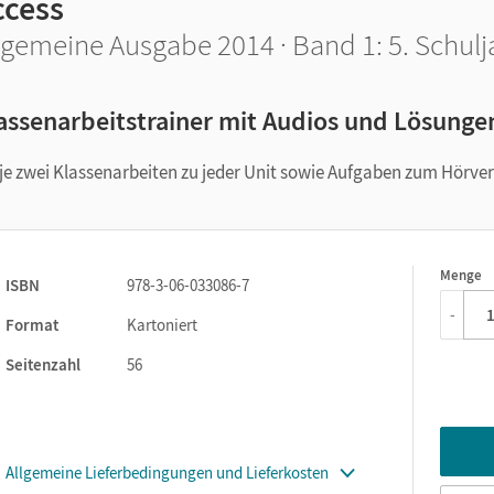
ccess
lgemeine Ausgabe 2014 · Band 1: 5. Schulj
assenarbeitstrainer mit Audios und Lösunge
 je zwei Klassenarbeiten zu jeder Unit sowie Aufgaben zum Hörve
Menge
1
ISBN
978-3-06-033086-7
-
Format
Kartoniert
Seitenzahl
56
Allgemeine Lieferbedingungen und Lieferkosten