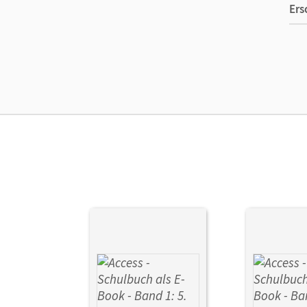
Ers
Ma
Ver
Her
Aut