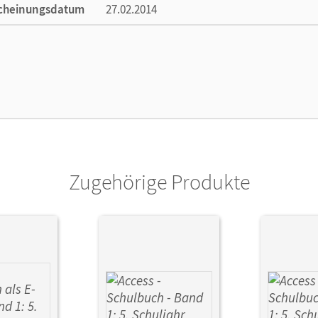
cheinungsdatum
27.02.2014
ße
Länge: 29,7 cm, Breite: 21 cm, Höhe: 0,4 cm
lag
Cornelsen Verlag
ausgeber/-in
Rademacher, Jörg
or/-in
Schweitzer, Bärbel
Zugehörige Produkte