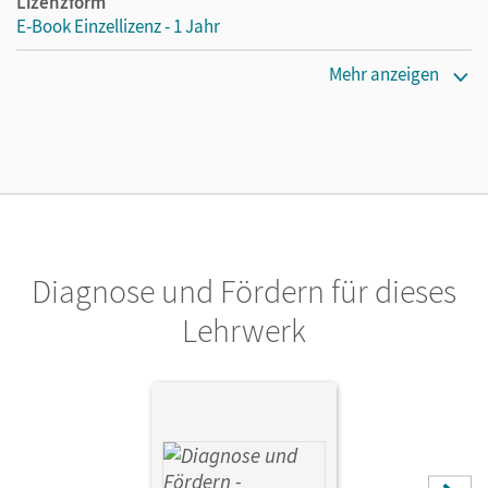
Lizenzform
E-Book Einzellizenz - 1 Jahr
Erscheinungsdatum
Mehr anzeigen
27.03.2014
Lizenztext
Die geeignete Lizenz für Lehrkräfte, Schulen oder
Privatpersonen, die nur mit dem E-Book arbeiten.
Verlag
Cornelsen Verlag
Diagnose und Fördern für dieses
Herausgeber/-in
Lehrwerk
Rademacher, Jörg
Autor/-in
Harger, Laurence; Niemitz-Rossant, Cecile J.