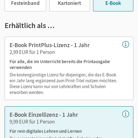
Festeinband
Kartoniert
E-Book
Medien in diesem E-Book:
Erhältlich als …
Audios
E-Book PrintPlus-Lizenz - 1 Jahr
Links zu den
Follow the link-
Materialien (PDF, Bilder,
2,99 EUR für 1 Person
Word-Vorlagen)
Für alle, die im Unterricht bereits die Printausgabe
verwenden
Die kostengünstige Lizenz für diejenigen, die das E-Book
ein Jahr lang ergänzend zum Print-Titel nutzen möchten.
Diese Lizenz kann nur von Lehrkräften und Schulen
erworben werden.
E-Book Einzellizenz - 1 Jahr
9,99 EUR für 1 Person
Für rein digitales Lehren und Lernen