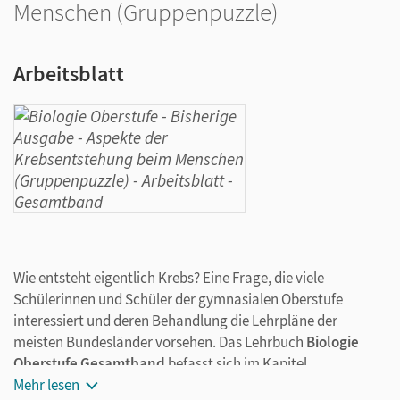
Menschen (Gruppenpuzzle)
Arbeitsblatt
Wie entsteht eigentlich Krebs? Eine Frage, die viele
Schülerinnen und Schüler der gymnasialen Oberstufe
interessiert und deren Behandlung die Lehrpläne der
meisten Bundesländer vorsehen. Das Lehrbuch
Biologie
Oberstufe Gesamtband
befasst sich im Kapitel
"Molekulargenetik", Abschnitt "Krebs" mit dem aktuellen
Mehr lesen