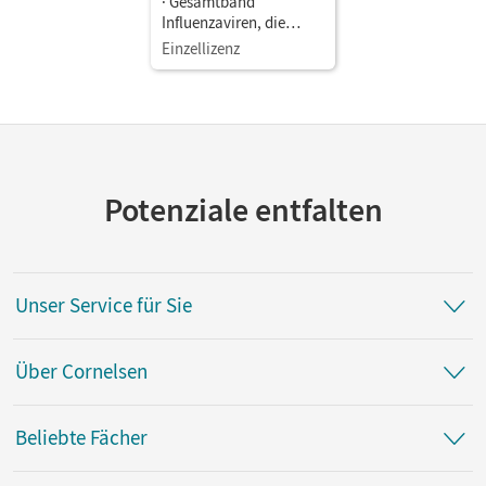
· Gesamtband
Influenzaviren, die
Erreger von Grippe und
Einzellizenz
Vogelgrippe •
Arbeitsblatt
Potenziale entfalten
Unser Service für Sie
Über Cornelsen
Beliebte Fächer