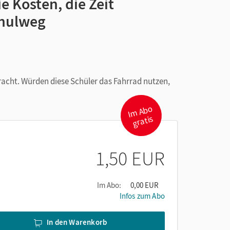
e Kosten, die Zeit
chulweg
racht. Würden diese Schüler das Fahrrad nutzen,
I
m
A
b
o
gr
atis
1,50 EUR
Im Abo:
0,00 EUR
Infos zum Abo
In den Warenkorb