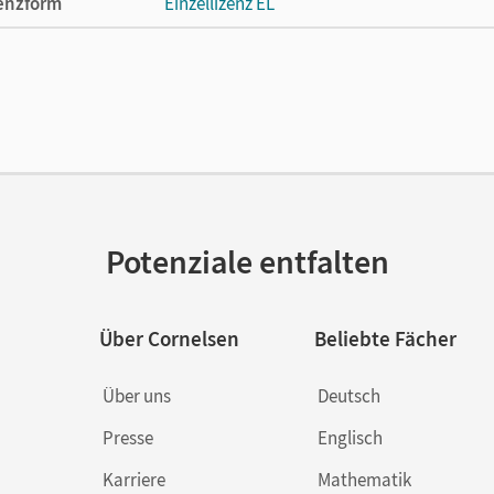
enzform
Einzellizenz EL
cheinungsdatum
16.09.2019
lag
Cornelsen Verlag
Potenziale entfalten
Über Cornelsen
Beliebte Fächer
Über uns
Deutsch
Presse
Englisch
Karriere
Mathematik