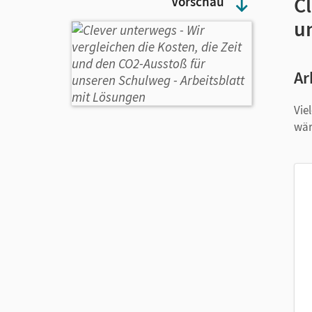
Cl
Vorschau
u
Ar
Vie
wär