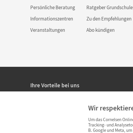
Persönliche Beratung
Ratgeber Grundschule
Informationszentren
Zu den Empfehlungen
Veranstaltungen
Abo kündigen
Ihre Vorteile bei uns
20% Prüfnachlass für Lehrkräfte
Wir respektier
Persönliche Angebote für Lehrkräfte
Um das Cornelsen Online
Sicheres Einkaufen mit SSL-Verschlüsselung
Tracking- und Analyseto
B. Google und Meta, um I