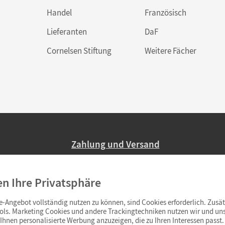
Handel
Französisch
Lieferanten
DaF
Cornelsen Stiftung
Weitere Fächer
Zahlung und Versand
Nur 2,95 EUR Versandkosten in Deutsc
en Ihre Privatsphäre
Ab 59,– EUR Bestellwert liefern wir ve
(Lieferung in 3–6 Tagen).
-Angebot vollständig nutzen zu können, sind Cookies erforderlich. Zusät
ols. Marketing Cookies und andere Trackingtechniken nutzen wir und uns
hnen personalisierte Werbung anzuzeigen, die zu Ihren Interessen passt. 