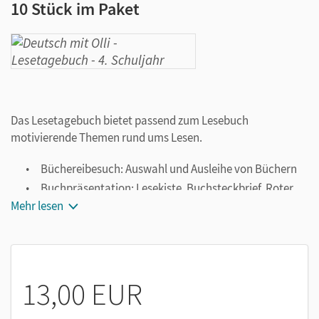
10 Stück im Paket
Das Lesetagebuch bietet passend zum Lesebuch
motivierende Themen rund ums Lesen.
Büchereibesuch: Auswahl und Ausleihe von Büchern
Buchpräsentation: Lesekiste, Buchsteckbrief, Roter
Faden
Mehr lesen
Buchcover: Informationen entnehmen, Klappentexte
nutzen, eigenes Cover gestalten
Lesevorlieben: eigene Leseinteressen erkennen
Lesetraining: Anleitung zum Tandemlesen
13,00 EUR