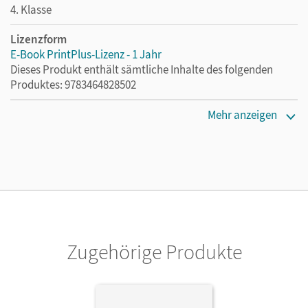
4. Klasse
Lizenzform
E-Book PrintPlus-Lizenz - 1 Jahr
Dieses Produkt enthält sämtliche Inhalte des folgenden
Produktes: 9783464828502
Erscheinungsdatum
Mehr anzeigen
31.10.2023
Lizenztext
Die kostengünstige Lizenz für diejenigen, die das E-Book
ein Jahr lang ergänzend zum Print-Titel nutzen möchten.
Diese Lizenz kann nur von Lehrkräften und Schulen
erworben werden.
Zugehörige Produkte
Verlag
Cornelsen Verlag