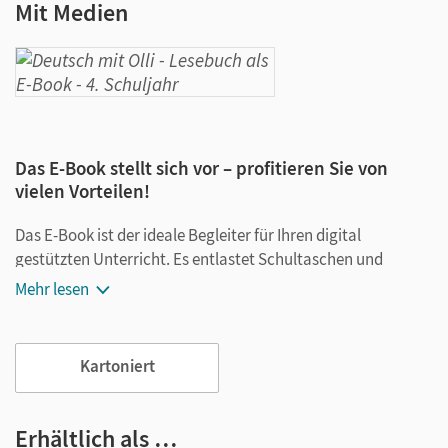
Mit Medien
Das E-Book stellt sich vor – profitieren Sie von
vielen Vorteilen!
Das E-Book ist der ideale Begleiter für Ihren digital
gestützten Unterricht. Es entlastet Schultaschen und
Rucksäcke und ist jederzeit unkompliziert verfügbar.
Mehr lesen
Außerdem unterstützt es mit vielen digitalen Funktionen
das Lehren und Lernen:
Kartoniert
Notizen erstellen
Markierungen setzen
Text ergänzen
Erhältlich als …