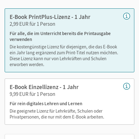
Lesezeichen hinzufügen
im Text suchen
E-Book PrintPlus-Lizenz - 1 Jahr
zoomen
2,99 EUR für 1 Person
Für alle, die im Unterricht bereits die Printausgabe
Die Medien sind wichtige Bestandteile dieses E-Books. Sie
verwenden
sind seitengenau platziert, damit Sie und Ihre Schüler/-innen
Die kostengünstige Lizenz für diejenigen, die das E-Book
jederzeit unkompliziert darauf zugreifen können. So
ein Jahr lang ergänzend zum Print-Titel nutzen möchten.
gestalten Sie das Lehren und Lernen zeitsparend und
Diese Lizenz kann nur von Lehrkräften und Schulen
abwechslungsreich. Kein Medienwechsel! Kein
erworben werden.
zeitaufwendiges Suchen!
E-Book Einzellizenz - 1 Jahr
9,99 EUR für 1 Person
Medien in diesem E-Book:
Für rein digitales Lehren und Lernen
Lesen mit visueller Unterstützung zu ausgewählten
Die geeignete Lizenz für Lehrkräfte, Schulen oder
Lesebuchtexten auf allen drei Niveaustufen
Privatpersonen, die nur mit dem E-Book arbeiten.
Strategiefilme zum Lesen
Hörtexte