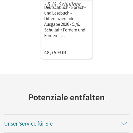
Deutschbuch · Sprach-
und Lesebuch •
Differenzierende
Ausgabe 2020 · 5./6.
Schuljahr Fordern und
Fördern ·
Kopiervorlagen,
Klassenarbeiten,
48,75 EUR
Lösungen • Materialien
zum Fordern und
Fördern im Ordner
Potenziale entfalten
Unser Service für Sie