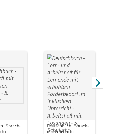
h · Sprach-
Deutschbuch · Sprach-
Deutschbu
ch •
und Lesebuch •
und Leseb