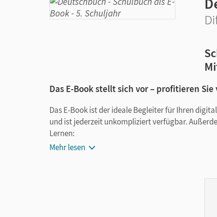
D
Di
Sc
Mi
Das E-Book stellt sich vor – profitieren Sie
Das E-Book ist der ideale Begleiter für Ihren digi
und ist jederzeit unkompliziert verfügbar. Außerd
Lernen:
Mehr lesen
Notizen erstellen
Markierungen setzen
Text ergänzen
Lesezeichen hinzufügen
im Text suchen