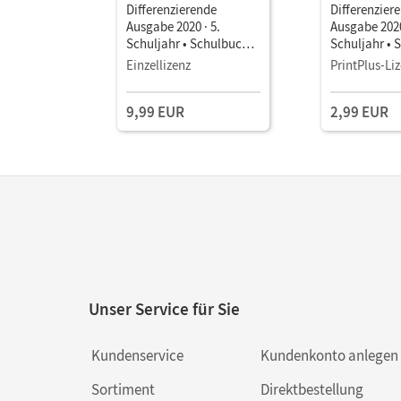
Differenzierende
Differenzier
Ausgabe 2020 · 5.
Ausgabe 2020
Schuljahr • Schulbuch
Schuljahr • 
als E-Book Mit Medien
als E-Book M
Einzellizenz
PrintPlus-Li
9,99 EUR
2,99 EUR
Unser Service für Sie
Kundenservice
Kundenkonto anlegen
Sortiment
Direktbestellung