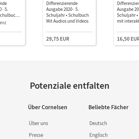
ende
Differenzierende
Differenzie
 · 5.
Ausgabe 2020 · 5.
Ausgabe 202
Schulbuch
Schuljahr • Schulbuch
Schuljahr •
it Medien
Mit Audios und Videos
mit interak
zenz
Übungen
29,75 EUR
16,50 EU
Potenziale entfalten
Über Cornelsen
Beliebte Fächer
Über uns
Deutsch
Presse
Englisch