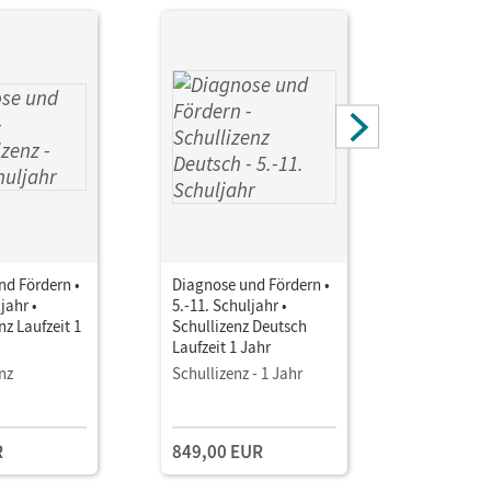
nd Fördern •
Diagnose und Fördern •
Diagnose 
jahr •
5.-11. Schuljahr •
7.-11. Sch
nz Laufzeit 1
Schullizenz Deutsch
Schullizen
Laufzeit 1 Jahr
Laufzeit 1
nz
Schullizenz - 1 Jahr
Schullizen
R
849,00 EUR
849,00 