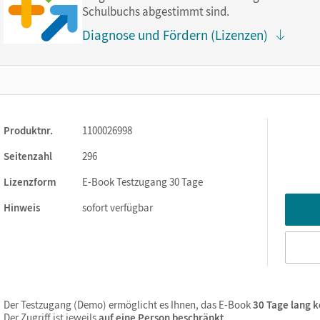
Schulbuchs abgestimmt sind.
Diagnose und Fördern (Lizenzen)
ks. Sie sind seitengenau platziert, damit Sie und Ihre Schüler/-i
So gestalten Sie das Lehren und Lernen zeitsparend und
itaufwendiges Suchen!
Produktnr.
1100026998
Seitenzahl
296
Lizenzform
E-Book Testzugang 30 Tage
Hinweis
sofort verfügbar
Der Testzugang (Demo) ermöglicht es Ihnen, das E-Book
30 Tage lang k
Der Zugriff ist jeweils
auf eine Person beschränkt
.