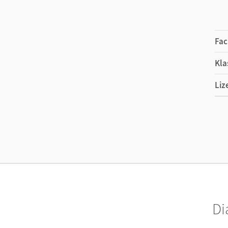
Fac
Kla
Liz
Ers
Liz
Ver
Di