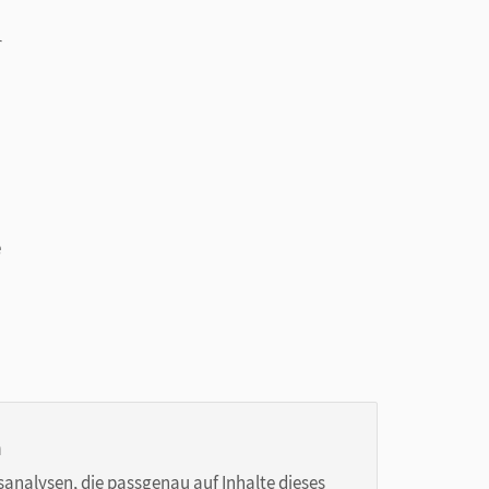
h
r
e
n
sanalysen, die passgenau auf Inhalte dieses