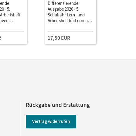
rende
Differenzierende
Differenz
0 · 5.
Ausgabe 2020 · 5.
Ausgabe 20
 Arbeitsheft
Schuljahr Lern- und
Schuljahr 
tiven
Arbeitsheft für Lernende
mit Lösun
mit erhöhtem
Förderbedarf im
R
17,50 EUR
11,50 E
inklusiven Unterricht •
Arbeitsheft mit
Lösungen
Rückgabe und Erstattung
Vertrag widerrufen