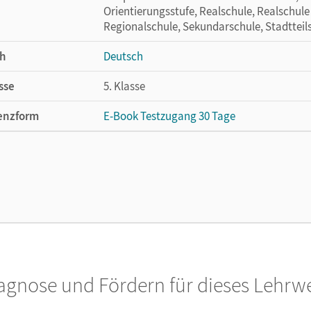
Orientierungsstufe, Realschule, Realschule
Regionalschule, Sekundarschule, Stadtteil
h
Deutsch
sse
5. Klasse
enzform
E-Book Testzugang 30 Tage
cheinungsdatum
29.04.2022
enztext
Kostenloser Zugang, um das E-Book 30 Tage
lag
Cornelsen Verlag
agnose und Fördern für dieses Lehrw