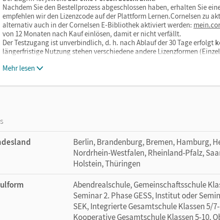
Nachdem Sie den Bestellprozess abgeschlossen haben, erhalten Sie eine
empfehlen wir den Lizenzcode auf der Plattform Lernen.Cornelsen zu akt
alternativ auch in der Cornelsen E-Bibliothek aktiviert werden:
mein.cor
von 12 Monaten nach Kauf einlösen, damit er nicht verfällt.
Der Testzugang ist unverbindlich, d. h. nach Ablauf der 30 Tage erfolgt
k
längerfristige Nutzung stehen verschiedene andere Lizenzformen (Einz
Mehr lesen
os
ndesland
Berlin, Brandenburg, Bremen, Hamburg, H
Nordrhein-Westfalen, Rheinland-Pfalz, Saa
Holstein, Thüringen
ulform
Abendrealschule, Gemeinschaftsschule Klass
Seminar 2. Phase GESS, Institut oder Semin
SEK, Integrierte Gesamtschule Klassen 5/7-
Kooperative Gesamtschule Klassen 5-10, Ob