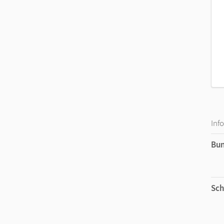
Inf
Bu
Sch