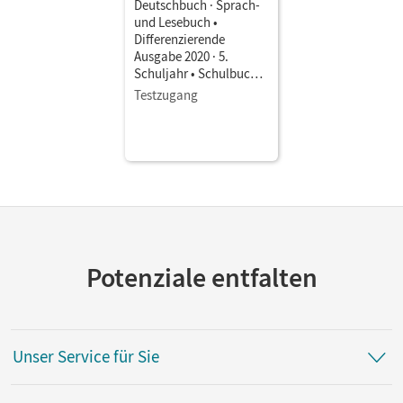
Deutschbuch · Sprach-
und Lesebuch •
Differenzierende
Ausgabe 2020 · 5.
Schuljahr • Schulbuch
als E-Book Mit Medien
Testzugang
Potenziale entfalten
Unser Service für Sie