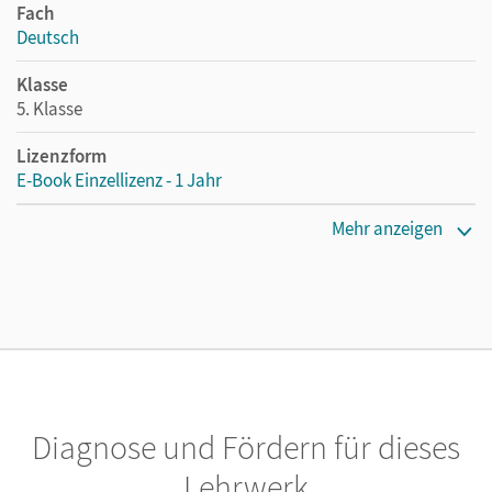
Fach
Deutsch
Klasse
5. Klasse
Lizenzform
E-Book Einzellizenz - 1 Jahr
Erscheinungsdatum
Mehr anzeigen
29.04.2022
Lizenztext
Die geeignete Lizenz für Lehrkräfte, Schulen oder
Privatpersonen, die nur mit dem E-Book arbeiten.
Verlag
Cornelsen Verlag
Diagnose und Fördern für dieses
Lehrwerk