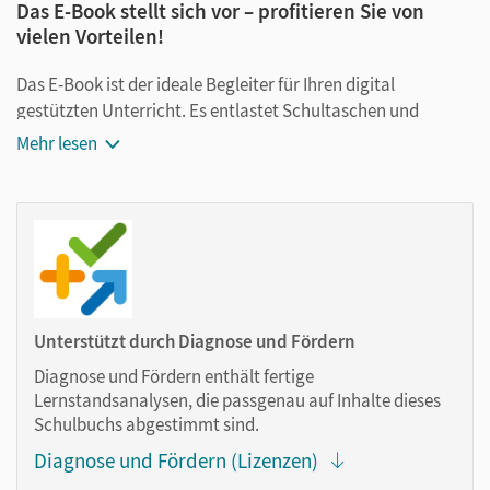
Das E-Book stellt sich vor – profitieren Sie von
vielen Vorteilen!
Das E-Book ist der ideale Begleiter für Ihren digital
gestützten Unterricht. Es entlastet Schultaschen und
Rucksäcke und ist jederzeit unkompliziert verfügbar.
Mehr lesen
Außerdem unterstützt es mit vielen digitalen Funktionen
das Lehren und Lernen:
Notizen erstellen
Markierungen setzen
Text ergänzen
Lesezeichen hinzufügen
Unterstützt durch Diagnose und Fördern
im Text suchen
Diagnose und Fördern enthält fertige
zoomen
Lernstandsanalysen, die passgenau auf Inhalte dieses
Schulbuchs abgestimmt sind.
Die Medien sind wichtige Bestandteile dieses E-Books. Sie
Diagnose und Fördern (Lizenzen)
sind seitengenau platziert, damit Sie und Ihre Schüler/-innen
jederzeit unkompliziert darauf zugreifen können. So