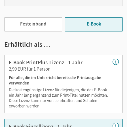
gestalten Sie das Lehren und Lernen zeitsparend und
abwechslungsreich. Kein Medienwechsel! Kein
zeitaufwendiges Suchen!
Festeinband
E-Book
Medien in diesem E-Book:
Erhältlich als …
Erklärfilme
E-Book PrintPlus-Lizenz - 1 Jahr
Audios
2,99 EUR für 1 Person
Für alle, die im Unterricht bereits die Printausgabe
verwenden
Die kostengünstige Lizenz für diejenigen, die das E-Book
ein Jahr lang ergänzend zum Print-Titel nutzen möchten.
Diese Lizenz kann nur von Lehrkräften und Schulen
erworben werden.
E-Book Einzellizenz - 1 Jahr