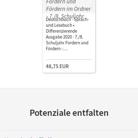
Deutschbuch · Sprach-
und Lesebuch •
Differenzierende
Ausgabe 2020 · 7./8.
Schuljahr Fordern und
Fördern ·
Kopiervorlagen,
Klassenarbeiten,
48,75 EUR
Lösungen • Materialien
zum Fordern und
Fördern im Ordner
Potenziale entfalten