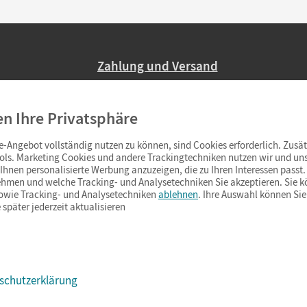
Zahlung und Versand
Nur 2,95 EUR Versandkosten in Deutsc
en Ihre Privatsphäre
Ab 59,– EUR Bestellwert liefern wir ve
(Lieferung in 3–6 Tagen).
-Angebot vollständig nutzen zu können, sind Cookies erforderlich. Zusät
ols. Marketing Cookies und andere Trackingtechniken nutzen wir und uns
hnen personalisierte Werbung anzuzeigen, die zu Ihren Interessen passt. 
hmen und welche Tracking- und Analysetechniken Sie akzeptieren. Sie k
sowie Tracking- und Analysetechniken
ablehnen
. Ihre Auswahl können Sie
 später jederzeit aktualisieren
schutzerklärung
s & Co.