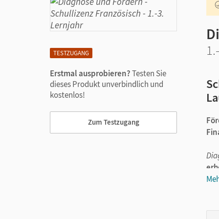
D
1.
TESTZUGANG
Erstmal ausprobieren?
Testen Sie
Sc
dieses Produkt unverbindlich und
kostenlos!
La
För
Zum Testzugang
Fin
Dia
er
Meh
Ihr