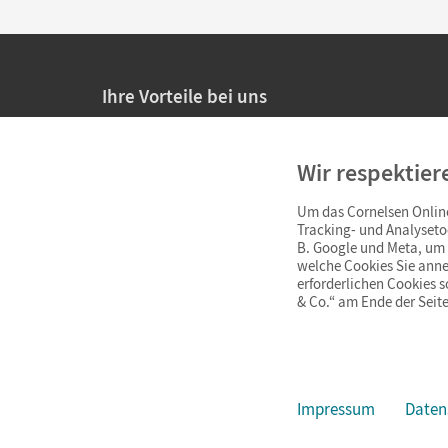
Ihre Vorteile bei uns
20% Prüfnachlass für Lehrkräfte
Wir respektier
Persönliche Angebote für Lehrkräfte
Um das Cornelsen Online
Sicheres Einkaufen mit SSL-Verschlüsselung
Tracking- und Analyseto
B. Google und Meta, um I
Verlängerte
Widerrufsfrist
von 4 Wochen
welche Cookies Sie anne
erforderlichen Cookies 
& Co.“ am Ende der Seite
Schnelle und einfache Retourenabwicklung
Impressum
Daten
Impressum
AGB
Datenschutz
Barrierefreiheit
Cookie