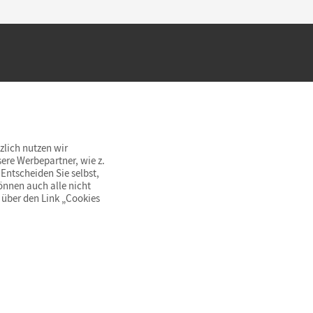
hland beim Kauf im Cornelsen Onlineshop.
rsandkostenfrei innerhalb Deutschlands
zlich nutzen wir
ere Werbepartner, wie z.
Entscheiden Sie selbst,
önnen auch alle nicht
 über den Link „Cookies
© Cornelsen Verlag 2026