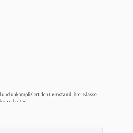
ll und unkompliziert den
Lernstand
Ihrer Klasse
ern erhalten.
rrekturaufwand
einen Überblick über den