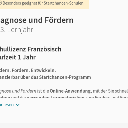
Besonders geeignet für Startchancen-Schulen
iagnose und Fördern
-3. Lernjahr
hullizenz Französisch
ufzeit 1 Jahr
dern. Fordern. Entwickeln.
anzierbar über das Startchancen-Programm
gnose und Fördern
ist die
Online-Anwendung,
mit der Sie schne
heben
und die
passenden Lernmaterialien
zum Fördern und Ford
r lesen
e Vorteile
von
Diagnose und Fördern
auf einen Blick:
Vorgefertigte Lernstandsanalysen verschaffen Ihnen
ohne Ko