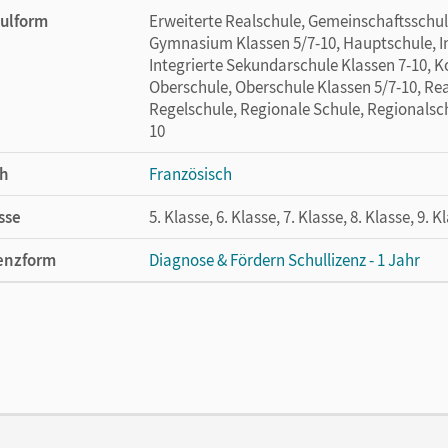
ulform
Erweiterte Realschule, Gemeinschaftsschule
Gymnasium Klassen 5/7-10, Hauptschule, In
Integrierte Sekundarschule Klassen 7-10, 
Oberschule, Oberschule Klassen 5/7-10, Rea
Regelschule, Regionale Schule, Regionalsch
10
h
Französisch
sse
5. Klasse, 6. Klasse, 7. Klasse, 8. Klasse, 9. K
enzform
Diagnose & Fördern Schullizenz - 1 Jahr
cheinungsdatum
03.08.2023
enztext
Diese Schullizenz beinhaltet Klassenlizenzen
berechtigt bis zu 35 Schüler/-innen sowie d
des Produktes.
lag
Cornelsen Verlag