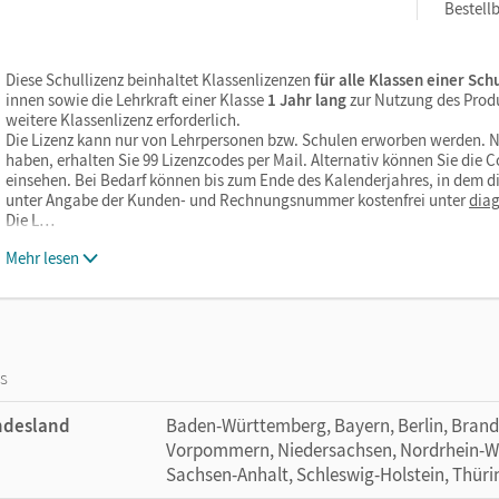
Bestellb
Diese Schullizenz beinhaltet Klassenlizenzen
für alle Klassen einer Sch
innen sowie die Lehrkraft einer Klasse
1 Jahr lang
zur Nutzung des Prod
weitere Klassenlizenz erforderlich.
Die Lizenz kann nur von Lehrpersonen bzw. Schulen erworben werden. 
haben, erhalten Sie 99 Lizenzcodes per Mail. Alternativ können Sie die Co
einsehen. Bei Bedarf können bis zum Ende des Kalenderjahres, in dem di
unter Angabe der Kunden- und Rechnungsnummer kostenfrei unter
dia
Die L…
Mehr lesen
os
ndesland
Baden-Württemberg, Bayern, Berlin, Bran
Vorpommern, Niedersachsen, Nordrhein-Wes
Sachsen-Anhalt, Schleswig-Holstein, Thür