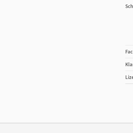
Sch
Fac
Kla
Liz
Ers
Liz
Ver