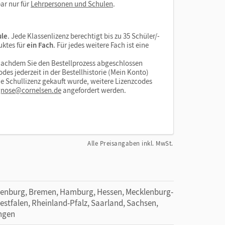
ar nur für
Lehrpersonen und Schulen
.
ule
. Jede Klassenlizenz berechtigt bis zu 35 Schüler/-
uktes für
ein Fach
. Für jedes weitere Fach ist eine
Nachdem Sie den Bestellprozess abgeschlossen
des jederzeit in der Bestellhistorie (Mein Konto)
e Schullizenz gekauft wurde, weitere Lizenzcodes
gnose@cornelsen.de
angefordert werden.
Alle Preisangaben inkl. MwSt.
denburg, Bremen, Hamburg, Hessen, Mecklenburg-
tfalen, Rheinland-Pfalz, Saarland, Sachsen,
ingen