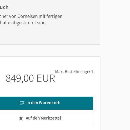
buch
 in den Lern- und Förderbedarf
der Lerngruppe
cher von Cornelsen mit fertigen
nhalte abgestimmt sind.
eraktiven Übungen und Erklärvideos,
mit denen
denen Schwierigkeitsgraden
zur individuellen und
und
À toi !
als
 Lernjahr
und für die mittleren Schulformen für
Max. Bestellmenge: 1
849,00 EUR
ügbar.
In den Warenkorb
Auf den Merkzettel