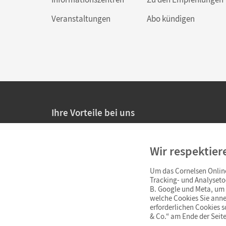
Veranstaltungen
Abo kündigen
Ihre Vorteile bei uns
20% Prüfnachlass für Lehrkräfte
Wir respektier
Persönliche Angebote für Lehrkräfte
Um das Cornelsen Online
Sicheres Einkaufen mit SSL-Verschlüsselung
Tracking- und Analyseto
B. Google und Meta, um I
Verlängerte
Widerrufsfrist
von 4 Wochen
welche Cookies Sie anne
erforderlichen Cookies 
& Co.“ am Ende der Seite
Schnelle und einfache Retourenabwicklung