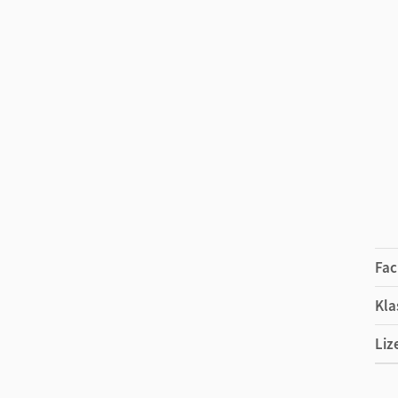
Fac
Kla
Liz
Ers