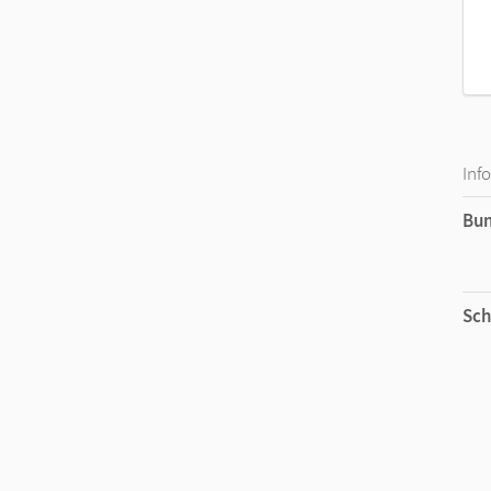
Inf
Bu
Sch