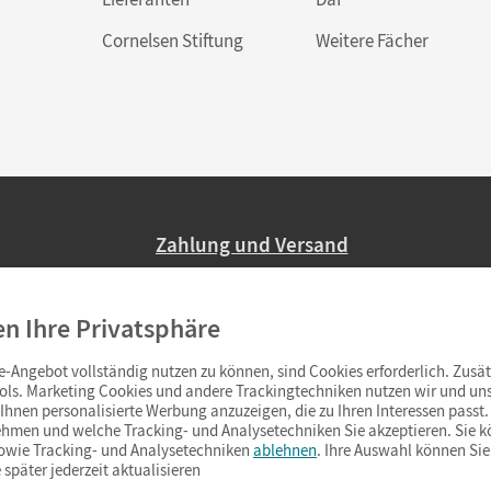
Cornelsen Stiftung
Weitere Fächer
Zahlung und Versand
Nur 2,95 EUR Versandkosten in Deutsc
en Ihre Privatsphäre
Ab 59,– EUR Bestellwert liefern wir ve
(Lieferung in 3–6 Tagen).
-Angebot vollständig nutzen zu können, sind Cookies erforderlich. Zusät
ols. Marketing Cookies und andere Trackingtechniken nutzen wir und uns
hnen personalisierte Werbung anzuzeigen, die zu Ihren Interessen passt. 
hmen und welche Tracking- und Analysetechniken Sie akzeptieren. Sie k
sowie Tracking- und Analysetechniken
ablehnen
. Ihre Auswahl können Sie
 später jederzeit aktualisieren