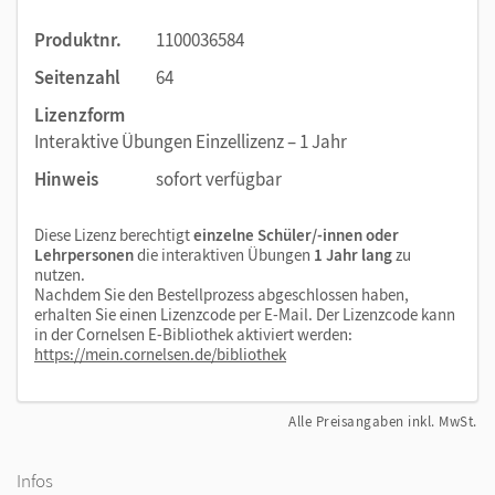
Überall zuverlässig verfügbar:
in der Schule, zu
Produktnr.
1100036584
Hause oder an anderen Lernorten. Für alle ganz
einfach nutzbar auf der Lehr- und Lernplattform
Seitenzahl
64
lernen.cornelsen.de oder – sehr praktisch für Kinder –
Lizenzform
in der Cornelsen Lernen App.
Interaktive Übungen Einzellizenz – 1 Jahr
Hinweis
sofort verfügbar
Wir empfehlen die Nutzung aller digitalen Angebote auf
unserer Lehr- und Lernplattform lernen.cornelsen.de
Diese Lizenz berechtigt
einzelne Schüler/-innen oder
Lehrpersonen
die interaktiven Übungen
1 Jahr lang
zu
nutzen.
Nachdem Sie den Bestellprozess abgeschlossen haben,
erhalten Sie einen Lizenzcode per E-Mail. Der Lizenzcode kann
in der Cornelsen E-Bibliothek aktiviert werden:
https://mein.cornelsen.de/bibliothek
Alle Preisangaben inkl. MwSt.
Infos