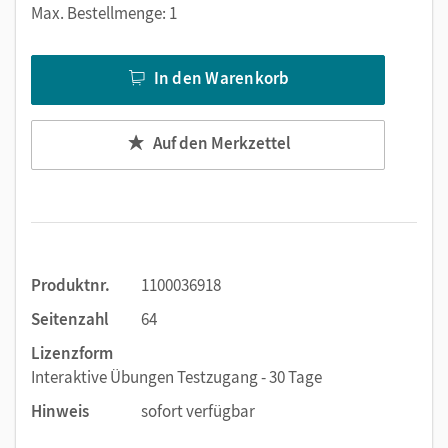
Inhalte des gedruckten Arbeitshefts sind 1:1
Max. Bestellmenge: 1
umgesetzt, alle Lerninhalte sind zuverlässig
abgedeckt.
In den Warenkorb
Kinderleichte Bedienung:
In der intuitiv aufgebauten
Lernumgebung finden sich alle sofort zurecht.
Fördert eigenständiges Lernen:
Nach der
Auf den Merkzettel
Bearbeitung haben die Kinder die Möglichkeit, ihre
Ergebnisse selbst zu prüfen.
Abwechslungsreich lernen:
Die Kombination von
digitalen und gedruckten Materialien motiviert die
Kinder zusätzlich.
Überall zuverlässig verfügbar:
in der Schule, zu
Produktnr.
1100036918
Hause oder an anderen Lernorten. Für alle ganz
Seitenzahl
64
einfach nutzbar auf der Lehr- und Lernplattform
Lizenzform
lernen.cornelsen.de oder – sehr praktisch für Kinder –
Interaktive Übungen Testzugang - 30 Tage
in der Cornelsen Lernen App.
Hinweis
sofort verfügbar
Wir empfehlen die Nutzung aller digitalen Angebote auf