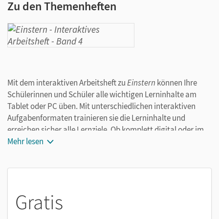
Zu den Themenheften
Mit dem interaktiven Arbeitsheft zu
Einstern
können Ihre
Schülerinnen und Schüler alle wichtigen Lerninhalte am
Tablet oder PC üben. Mit unterschiedlichen interaktiven
Aufgabenformaten trainieren sie die Lerninhalte und
erreichen sicher alle Lernziele. Ob komplett digital oder im
Wechsel mit dem gedruckten Arbeitsheft – die Kinder lernen
Mehr lesen
selbstständig und motiviert.
Das bieten die interaktiven Arbeitshefte für die
Grundschule:
Gratis
Alle Lerninhalte interaktiv und digital üben:
Die