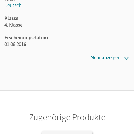
Deutsch
Klasse
4. Klasse
Erscheinungsdatum
01.06.2016
Maße
Mehr anzeigen
Länge: 29,7 cm, Breite: 21 cm, Höhe: 0,8 cm
Verlag
Cornelsen Verlag
Herausgeber/-in
Bauer, Roland; Maurach, Jutta
Zugehörige Produkte
Autor/-in
Bauer, Roland; Maurach, Jutta