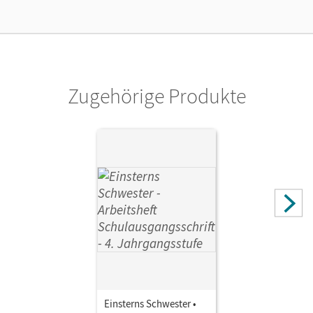
Lizenztext
Kostenloser Zugang, um das E-Book 30 Tage lang zu testen
Verlag
Cornelsen Verlag
Zugehörige Produkte
Herausgeber/-in
Bauer, Roland; Maurach, Jutta
Einsterns Schwester •