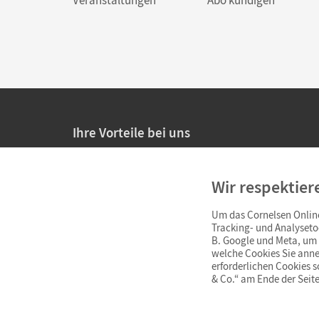
Ihre Vorteile bei uns
20% Prüfnachlass für Lehrkräfte
Wir respektier
Persönliche Angebote für Lehrkräfte
Um das Cornelsen Online
Sicheres Einkaufen mit SSL-Verschlüsselung
Tracking- und Analyseto
B. Google und Meta, um I
Verlängerte
Widerrufsfrist
von 4 Wochen
welche Cookies Sie anne
erforderlichen Cookies 
& Co.“ am Ende der Seite
Schnelle und einfache Retourenabwicklung