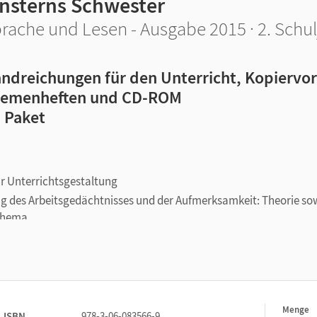
insterns Schwester
rache und Lesen - Ausgabe 2015 · 2. Schul
ndreichungen für den Unterricht, Kopiervor
emenheften und CD-ROM
 Paket
ur Unterrichtsgestaltung
 des Arbeitsgedächtnisses und der Aufmerksamkeit: Theorie so
 Thema
andtests für eine individuelle Diagnose des Lernfortschritts
zraster
es Arbeiten
Menge
1
ISBN
978-3-06-083566-9