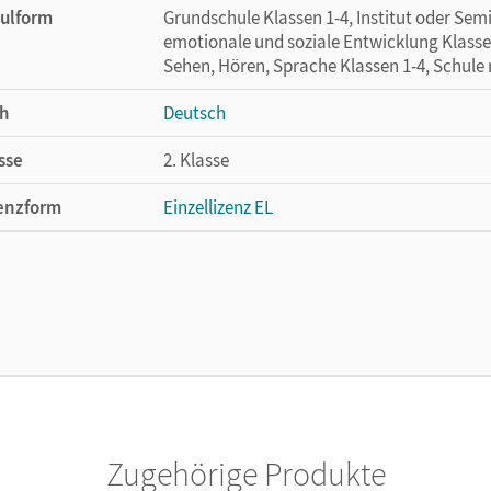
ulform
Grundschule Klassen 1-4, Institut oder Se
emotionale und soziale Entwicklung Klasse
Sehen, Hören, Sprache Klassen 1-4, Schule
h
Deutsch
sse
2. Klasse
enzform
Einzellizenz EL
cheinungsdatum
07.07.2015
ße
Länge: 30 cm, Breite: 21 cm, Höhe: 1,5 cm
lag
Cornelsen Verlag
ausgeber/-in
Bauer, Roland; Maurach, Jutta
Zugehörige Produkte