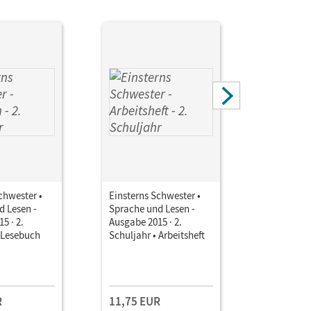
chwester •
Einsterns Schwester •
Einsterns 
d Lesen -
Sprache und Lesen -
Sprache u
5 · 2.
Ausgabe 2015 · 2.
Ausgabe 20
 Lesebuch
Schuljahr • Arbeitsheft
Schuljahr 
Unterrich
Verbrauch
Kollegium
Book mit
Lehrkräft
R
11,75 EUR
109,00 
und Planu