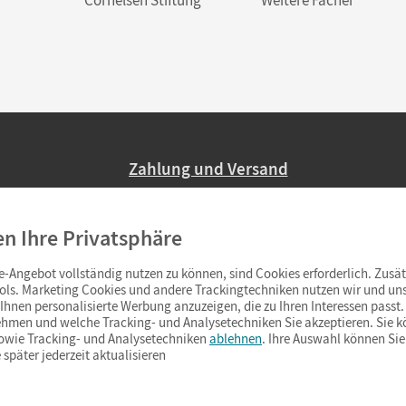
Zahlung und Versand
Nur 2,95 EUR Versandkosten in Deutsc
en Ihre Privatsphäre
Ab 59,– EUR Bestellwert liefern wir ve
(Lieferung in 3–6 Tagen).
-Angebot vollständig nutzen zu können, sind Cookies erforderlich. Zusät
ols. Marketing Cookies und andere Trackingtechniken nutzen wir und uns
hnen personalisierte Werbung anzuzeigen, die zu Ihren Interessen passt. 
hmen und welche Tracking- und Analysetechniken Sie akzeptieren. Sie k
sowie Tracking- und Analysetechniken
ablehnen
. Ihre Auswahl können Sie
 später jederzeit aktualisieren