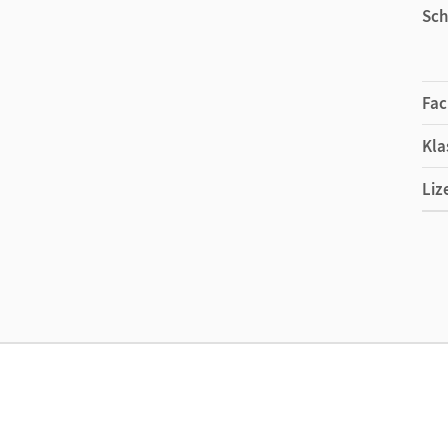
Sch
Fac
Kla
Liz
Ers
Ma
Ver
Her