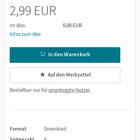
abheben. Bei dieser Aufgabe aus dem Bereich „Grafik“
2,99 EUR
experimentieren die Schülerinnen und Schüler mit der
Wirkungsweise grundlegender grafischer Elemente wie
Punkt und Linie und deren Verbindung zu grafischen
Im Abo:
0,00 EUR
Strukturen.
Infos zum Abo
In den Warenkorb
Auf den Merkzettel
Bestellbar nur für
eingeloggte Nutzer
.
Format
Download
Seitenzahl
6