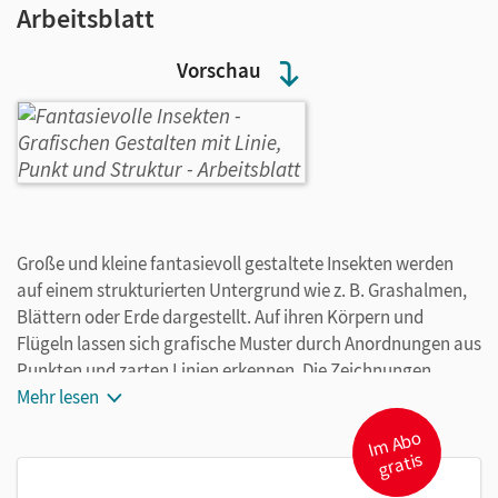
Arbeitsblatt
Vorschau
Große und kleine fantasievoll gestaltete Insekten werden
auf einem strukturierten Untergrund wie z. B. Grashalmen,
Blättern oder Erde dargestellt. Auf ihren Körpern und
Flügeln lassen sich grafische Muster durch Anordnungen aus
Punkten und zarten Linien erkennen. Die Zeichnungen
werden mit einem feinzeichnenden schwarzen Filzstift
Mehr lesen
ausgearbeitet. Dabei achten die Schülerinnen und Schüler
I
m
A
b
o
gr
darauf, dass sich die Insekten durch Muster und Streifen
atis
deutlich voneinander unterscheiden und vom Hintergrund