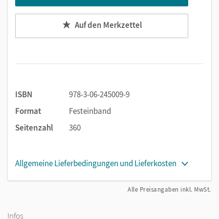
Wähle-aus-Sonderseiten mit niveau- und
neigungsspezifischen Materialien zu einer
Auf den Merkzettel
Fragestellung. Lern-Tipps zur Aufgabenlösung
ergänzen sie.
Die Methodensonderseiten und die Spezialaufgaben
zu Methoden in jedem Kapitel vertiefen nachhaltig.
Zusätzlich mit Methodencurriculum im Anhang.
Die Sonderseiten
Kompetenzen prüfen
am
ISBN
978-3-06-245009-9
Kapitelende bieten Zusammenfassungen, Diagnosen
Format
Festeinband
und Übungen.
Seitenzahl
360
Über Webcodes stehen Selbstdiagnosebogen bereit.
Allgemeine Lieferbedingungen und Lieferkosten
Alle Preisangaben inkl. MwSt.
Infos