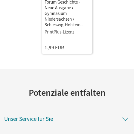
Forum Geschichte -
Neue Ausgabe •
Gymnasium
Niedersachsen /
Schleswig-Holstein -
Ausgabe ab 2016 · 9./10.
PrintPlus-Lizenz
Schuljahr Vom Ende des
Ersten Weltkriegs bis zur
1,99 EUR
Gegenwart • Schulbuch
als E-Book
Potenziale entfalten
Unser Service für Sie