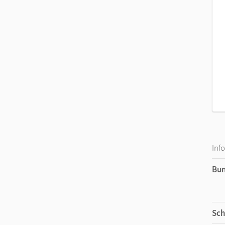
Inf
Bu
Sch