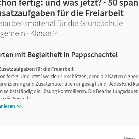
hon fertig: und was jetzt? · 50 sp
satzaufgaben für die Freiarbeit
eiarbeitsmaterial für die Grundschule
lgemein · Klasse 2
rten mit Begleitheft in Pappschachtel
Zusatzaufgaben für die Freiarbeit
on fertig: Und jetzt? werden sie schätzen, denn die Karten eignen
ferenzierung und Zusatzmaterialien angesagt sind. Jedes Kind kann
n selbstständig die Lösung kontrollieren. Die Bearbeitungsdauer 
en die Auswahl.
r lesen
Menge