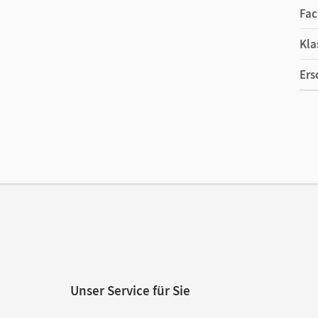
Fac
Kla
Ers
Ma
Ver
Aut
Unser Service für Sie