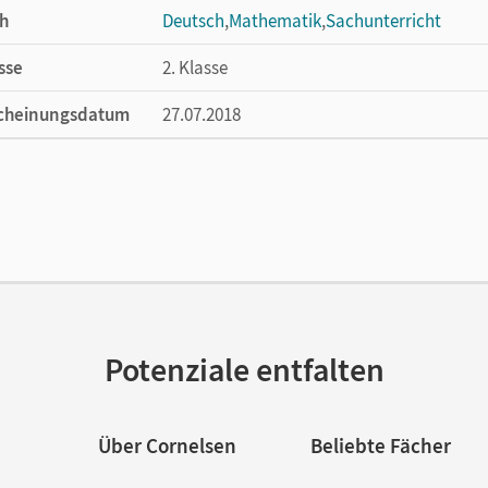
h
Deutsch
,
Mathematik
,
Sachunterricht
sse
2. Klasse
cheinungsdatum
27.07.2018
ße
Länge: 11,2 cm, Breite: 9,3 cm, Höhe: 2,3 c
lag
Cornelsen Pädagogik
or/-in
Bartl, Almuth
Potenziale entfalten
Über Cornelsen
Beliebte Fächer