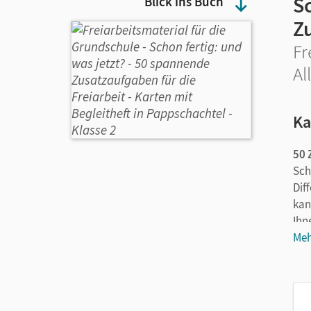
Sc
Blick ins Buch
Zu
Fr
Al
Ka
50 
Sch
Dif
kan
Ihn
Meh