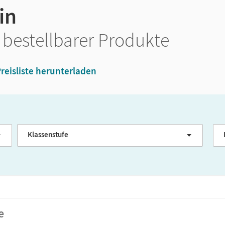
in
 bestellbarer Produkte
reisliste herunterladen
Klassenstufe
G
e