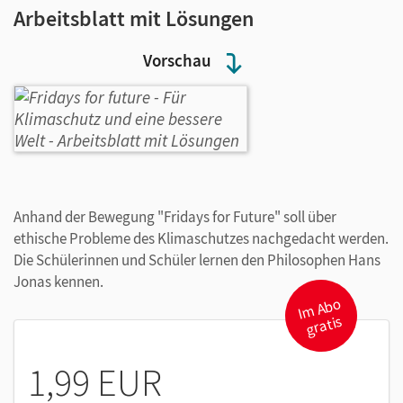
Arbeitsblatt mit Lösungen
Vorschau
Anhand der Bewegung "Fridays for Future" soll über
ethische Probleme des Klimaschutzes nachgedacht werden.
Die Schülerinnen und Schüler lernen den Philosophen Hans
Jonas kennen.
I
m
A
b
o
gr
atis
1,99 EUR