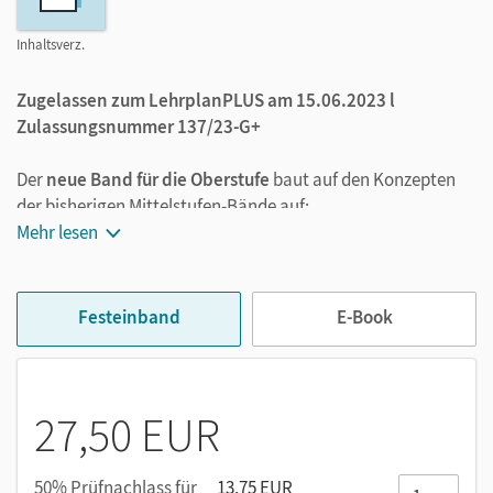
Inhaltsverz.
Zugelassen zum LehrplanPLUS am 15.06.2023 l
Zulassungsnummer 137/23-G+
Der
neue Band für die Oberstufe
baut auf den Konzepten
der bisherigen Mittelstufen-Bände auf:
Mehr lesen
handlungsorientierte Einstiegsaufgaben nach dem
PRIMM-Konzept (Predict, Run, Investigate, Modify,
Make) mit Vorlagen für einen
Festeinband
E-Book
altersgerechten Unterricht von Anfang an
sowohl kleine Aufgaben für mehr Abwechslung als
auch größere themenzentrierte Aufgabenblöcke
27,50 EUR
eine große Auswahl neuer kompetenzorientierter
Aufgaben, praktisch gegliedert nach
Kompetenzerwartungen (Recherchieren; Vernetzen;
50% Prüfnachlass für
13,75 EUR