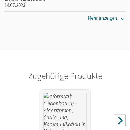
14.07.2023
Überblick über wichtige wissensbasierte und
Maße
Mehr anzeigen
datenbasierte Ansätze
Länge: 26,7 cm, Breite: 19,4 cm, Höhe: 1,3 cm
Beide Lehrplanalternativen für überwachtes Lernen
(k-nächste Nachbarn vs. Entscheidungsbaum) – Sie
Verlag
als Lehrkraft können wählen!
Cornelsen Verlag
Autor/-in
Wiedemann, Albert; Brichzin, Peter; Reinold, Klaus; Janus,
Florian; Jetzinger, Franz; Neumeyer, Johannes; Seegerer,
Zugehörige Produkte
Stefan