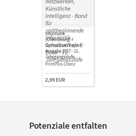
Informatik
(Oldenbourg) •
Gymnasium Bayern -
Ausgabe 2017 · 11.
Jahrgangsstufe
Algorithmen,
PrintPlus-Lizenz
Codierung,
Kommunikation in
2,99 EUR
Netzwerken, Künstliche
Intelligenz · Band für
spätbeginnende
Informatik • Schulbuch
als E-Book Mit Medien
Potenziale entfalten