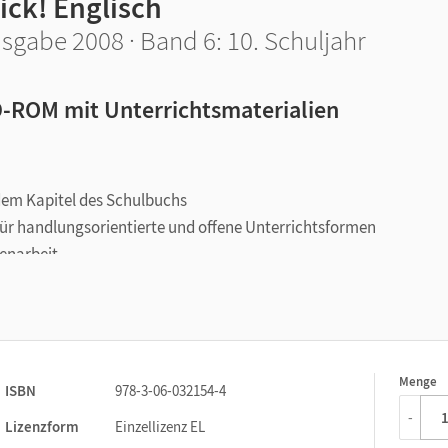
ick! Englisch
sgabe 2008 · Band 6: 10. Schuljahr
-ROM mit Unterrichtsmaterialien
edem Kapitel des Schulbuchs
 für handlungsorientierte und offene Unterrichtsformen
penarbeit
e Hauptschulabschlussprüfung
Menge
1
ISBN
978-3-06-032154-4
-
Lizenzform
Einzellizenz EL