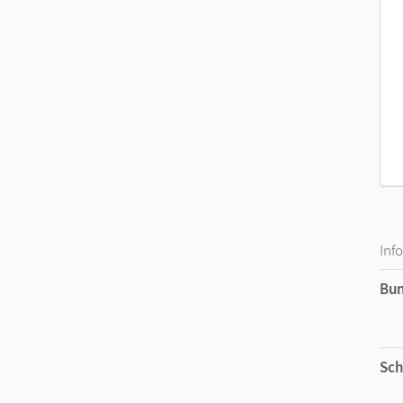
Inf
Bu
Sch