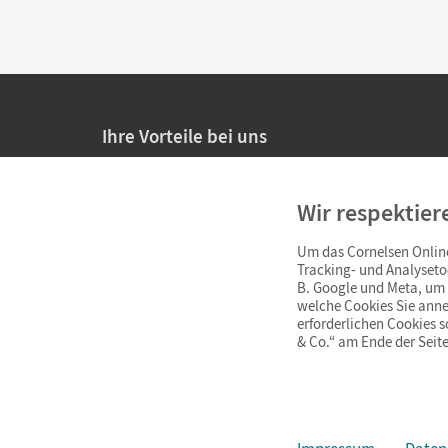
Ihre Vorteile bei uns
20% Prüfnachlass für Lehrkräfte
Wir respektier
Persönliche Angebote für Lehrkräfte
Um das Cornelsen Online
Sicheres Einkaufen mit SSL-Verschlüsselung
Tracking- und Analyseto
B. Google und Meta, um I
Verlängerte
Widerrufsfrist
von 4 Wochen
welche Cookies Sie anne
erforderlichen Cookies 
& Co.“ am Ende der Seite
Schnelle und einfache Retourenabwicklung