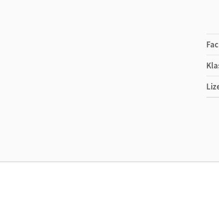
Fac
Kla
Liz
Ers
Ma
Sys
Ver