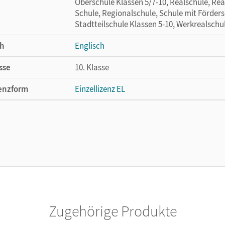
Oberschule Klassen 5/7-10, Realschule, Rea
Schule, Regionalschule, Schule mit Förder
Stadtteilschule Klassen 5-10, Werkrealschu
h
Englisch
sse
10. Klasse
enzform
Einzellizenz EL
cheinungsdatum
24.10.2012
ße
Länge: 19,2 cm, Breite: 13,6 cm, Höhe: 0,7 
temanforderung
Systemvoraussetzungen: Windows PC mit C
Office Word ab 2003, MAC OS X ab Version 
2004
lag
Cornelsen Verlag
Zugehörige Produkte