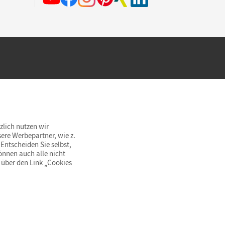
hland beim Kauf im Cornelsen Onlineshop.
rsandkostenfrei innerhalb Deutschlands
zlich nutzen wir
ere Werbepartner, wie z.
Entscheiden Sie selbst,
önnen auch alle nicht
 über den Link „Cookies