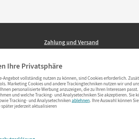
Zahlung und Versand
Nur 2,95 EUR Versandkosten in Deutsc
en Ihre Privatsphäre
Ab 59,– EUR Bestellwert liefern wir ve
(Lieferung in 3–6 Tagen).
-Angebot vollständig nutzen zu können, sind Cookies erforderlich. Zusät
ols. Marketing Cookies und andere Trackingtechniken nutzen wir und uns
hnen personalisierte Werbung anzuzeigen, die zu Ihren Interessen passt. 
hmen und welche Tracking- und Analysetechniken Sie akzeptieren. Sie k
sowie Tracking- und Analysetechniken
ablehnen
. Ihre Auswahl können Sie
 später jederzeit aktualisieren