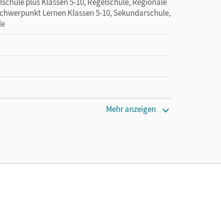
lschule plus Klassen 5-10, Regelschule, Regionale
schwerpunkt Lernen Klassen 5-10, Sekundarschule,
le
Mehr anzeigen
cm
D-ROM-Laufwerk, Windows XP, Vista oder 7,
10.2.8, Mac mit CD-ROM-Laufwerk, Office Word ab