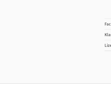
Fac
Kla
Liz
Ers
Ver