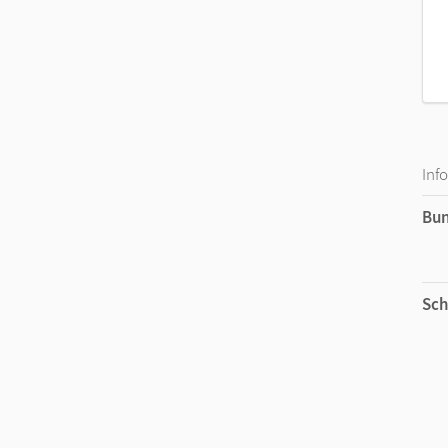
Inf
Bu
Sch