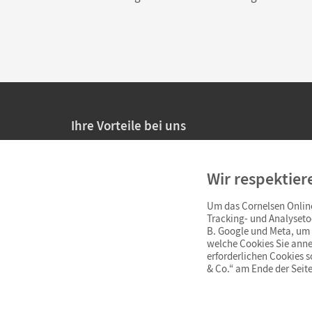
Ihre Vorteile bei uns
20% Prüfnachlass für Lehrkräfte
Wir respektier
Persönliche Angebote für Lehrkräfte
Um das Cornelsen Online
Sicheres Einkaufen mit SSL-Verschlüsselung
Tracking- und Analyseto
B. Google und Meta, um I
Verlängerte
Widerrufsfrist
von 4 Wochen
welche Cookies Sie anne
erforderlichen Cookies 
& Co.“ am Ende der Seite
Schnelle und einfache Retourenabwicklung