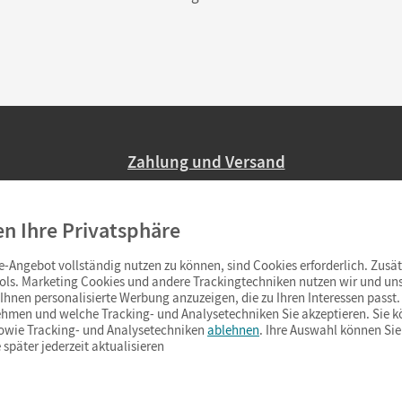
Zahlung und Versand
Nur 2,95 EUR Versandkosten in Deutsc
en Ihre Privatsphäre
Ab 59,– EUR Bestellwert liefern wir ve
(Lieferung in 3–6 Tagen).
-Angebot vollständig nutzen zu können, sind Cookies erforderlich. Zusät
ols. Marketing Cookies und andere Trackingtechniken nutzen wir und uns
hnen personalisierte Werbung anzuzeigen, die zu Ihren Interessen passt. 
hmen und welche Tracking- und Analysetechniken Sie akzeptieren. Sie k
sowie Tracking- und Analysetechniken
ablehnen
. Ihre Auswahl können Sie
 später jederzeit aktualisieren