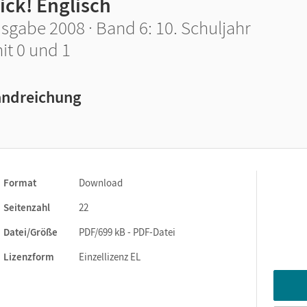
ick! Englisch
sgabe 2008 · Band 6: 10. Schuljahr
it 0 und 1
ndreichung
Format
Download
Seitenzahl
22
Datei/Größe
PDF/699 kB - PDF-Datei
Lizenzform
Einzellizenz EL